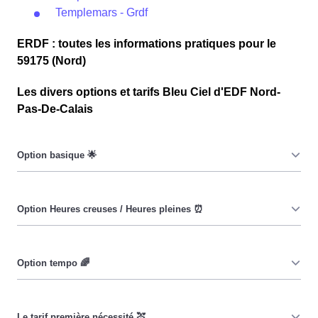
Templemars - Grdf
ERDF : toutes les informations pratiques pour le
59175 (Nord)
Les divers options et tarifs Bleu Ciel d'EDF Nord-
Pas-De-Calais
Le prix du KiloWatt heure est fixe : il ne dépend ni de la
date, ni de l'heure, que ce soit à Templemars ou ailleurs.
💡
Pendant les heures creuses (8h/jour), le prix facturé à
Templemars est moindre. ⚡
Cette option a pour objectif d'inciter les consommateurs
Templemarois à réduire leur consommation pendant 65