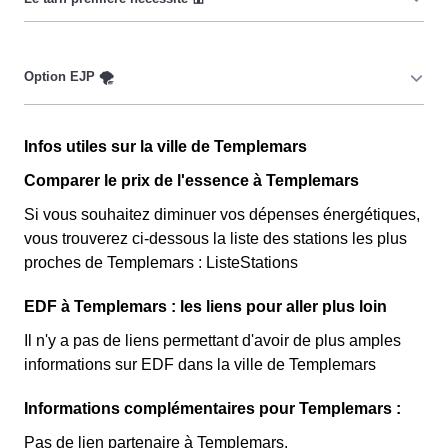
jours par an durant lesquels le prix du kiloWatt est
important. 💡🔋
Ce tarif n'est pas disponible pour tout le monde, mais
uniquement pour les consommateurs Templemarois qui
sont couverts par la CMU, acronyme qui signifie
Couverture Maladie Universelle. Avec ce tarif, les 100
Cette option n'est plus disponible et ne concerne que les
premiers KWh de chaque mois sont moins chers, et
Infos utiles sur la ville de Templemars
clients Templemarois l'ayant choisie avant 1998. Elle
permettent ainsi de réduire sa facture d'électricité si l'on
différencie deux tarifs : pendant 22 jours le prix de
Comparer le prix de l'essence à Templemars
fait attention à sa consommation à Templemars. Ce tarif
l'électricité est quatre fois plus cher, tandis que tous les
Si vous souhaitez diminuer vos dépenses énergétiques,
existe chez la plupart des fournisseurs d'électricité de
autres jours de l'année, le prix est 20% moins cher par
vous trouverez ci-dessous la liste des stations les plus
France et est disponible pour les Templemarois
rapport au tarif normal à Templemars. ⚡💸
proches de Templemars : ListeStations
éligibles. 💡🏠
EDF à Templemars : les liens pour aller plus loin
Il n'y a pas de liens permettant d'avoir de plus amples
informations sur EDF dans la ville de Templemars
Informations complémentaires pour Templemars :
Pas de lien partenaire à Templemars.