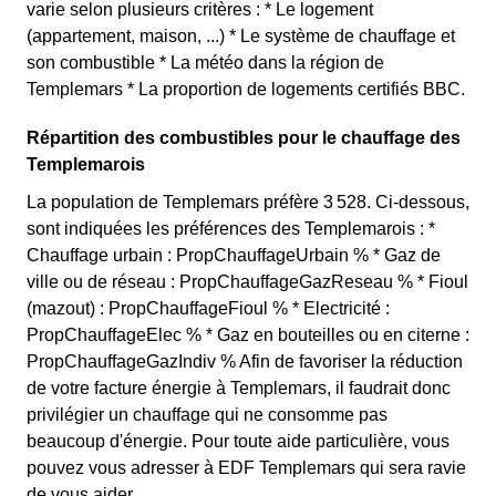
varie selon plusieurs critères : * Le logement
(appartement, maison, ...) * Le système de chauffage et
son combustible * La météo dans la région de
Templemars * La proportion de logements certifiés BBC.
Répartition des combustibles pour le chauffage des
Templemarois
La population de Templemars préfère 3 528. Ci-dessous,
sont indiquées les préférences des Templemarois : *
Chauffage urbain : PropChauffageUrbain % * Gaz de
ville ou de réseau : PropChauffageGazReseau % * Fioul
(mazout) : PropChauffageFioul % * Electricité :
PropChauffageElec % * Gaz en bouteilles ou en citerne :
PropChauffageGazIndiv % Afin de favoriser la réduction
de votre facture énergie à Templemars, il faudrait donc
privilégier un chauffage qui ne consomme pas
beaucoup d'énergie. Pour toute aide particulière, vous
pouvez vous adresser à EDF Templemars qui sera ravie
de vous aider.