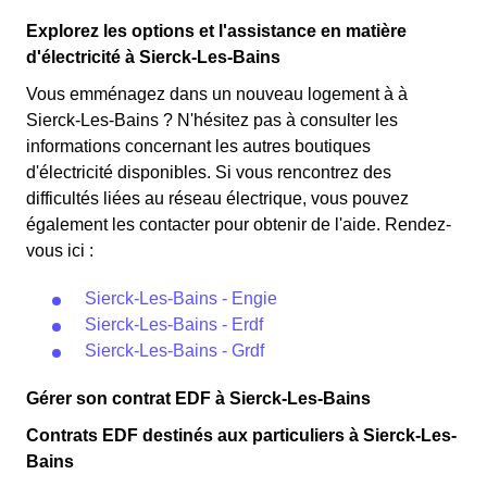
premiers KWh de chaque mois sont moins chers,
Cette option n'est plus disponible et concerne
permettant ainsi de réduire sa facture d'électricité en
Explorez les options et l'assistance en matière
uniquement les clients Sierckois qui l'avaient choisie
faisant attention à sa consommation en à Sierck-Les-
d'électricité à Sierck-Les-Bains
avant 1998. Elle implique deux tarifs : pendant 22 jours,
Bains. Ce tarif est proposé par la plupart des
le prix de l'électricité est multiplié par quatre, tandis que
Vous emménagez dans un nouveau logement à à
fournisseurs d'électricité en France et est accessible aux
les autres jours de l'année, le prix est réduit de 20% par
Sierck-Les-Bains ? N'hésitez pas à consulter les
Sierckois éligibles. 💡🏠
rapport au tarif normal en à Sierck-Les-Bains. ⚡💸
informations concernant les autres boutiques
d'électricité disponibles. Si vous rencontrez des
difficultés liées au réseau électrique, vous pouvez
également les contacter pour obtenir de l'aide. Rendez-
vous ici :
Sierck-Les-Bains - Engie
Sierck-Les-Bains - Erdf
Sierck-Les-Bains - Grdf
Gérer son contrat EDF à Sierck-Les-Bains
Contrats EDF destinés aux particuliers à Sierck-Les-
Bains