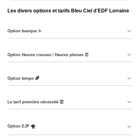
Les divers options et tarifs Bleu Ciel d'EDF Lorraine
Le prix du KiloWatt heure est fixe : il ne dépend ni de la
date, ni de l'heure, que ce soit en à Sierck-Les-Bains ou
ailleurs. 💡
Pendant les heures creuses (8h/jour), le prix facturé en à
Sierck-Les-Bains est réduit. ⚡
Cette option vise à encourager les consommateurs
Sierckois à réduire leur consommation pendant 65 jours
par an, lorsque le prix du kiloWatt est plus élevé. 💡🔋
Ce tarif n'est pas disponible pour tous, mais seulement
pour les consommateurs Sierckois couverts par la CMU,
Couverture Maladie Universelle. Avec ce tarif, les 100