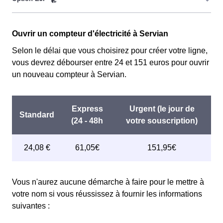
CMU, Couverture Maladie Universelle. Avec ce tarif, les
100 premiers KWh de chaque mois sont moins chers,
Cette option n'est plus disponible et concerne
permettant ainsi de réduire sa facture d'électricité en
Ouvrir un compteur d'électricité à Servian
uniquement les clients Serviannais qui l'avaient choisie
faisant attention à sa consommation en à Servian. Ce
avant 1998. Elle implique deux tarifs : pendant 22 jours,
Selon le délai que vous choisirez pour créer votre ligne,
tarif est proposé par la plupart des fournisseurs
le prix de l'électricité est multiplié par quatre, tandis que
vous devrez débourser entre 24 et 151 euros pour ouvrir
d'électricité en France et est accessible aux Serviannais
les autres jours de l'année, le prix est réduit de 20% par
un nouveau compteur à Servian.
éligibles. 💡🏠
rapport au tarif normal en à Servian. ⚡💸
Vous n'aurez aucune démarche à faire pour le mettre à
votre nom si vous réussissez à fournir les informations
suivantes :