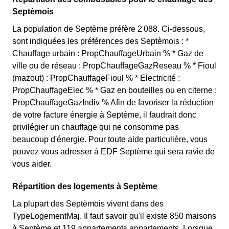
Septèmois
La population de Septème préfère 2 088. Ci-dessous,
sont indiquées les préférences des Septèmois : *
Chauffage urbain : PropChauffageUrbain % * Gaz de
ville ou de réseau : PropChauffageGazReseau % * Fioul
(mazout) : PropChauffageFioul % * Electricité :
PropChauffageElec % * Gaz en bouteilles ou en citerne :
PropChauffageGazIndiv % Afin de favoriser la réduction
de votre facture énergie à Septème, il faudrait donc
privilégier un chauffage qui ne consomme pas
beaucoup d'énergie. Pour toute aide particulière, vous
pouvez vous adresser à EDF Septème qui sera ravie de
vous aider.
Répartition des logements à Septème
La plupart des Septèmois vivent dans des
TypeLogementMaj. Il faut savoir qu'il existe 850 maisons
à Septème et 119 appartements appartements. Lorsque