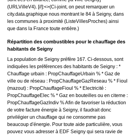
(URLVilleV4). [//]:<>(Ci-joint, on peut remarquer un
city.data.graphique nous montrant le 84 à Seigny, dans
les communes à proximité (ListeVillesProches) ainsi
que dans la France toute entière.)
Répartition des combustibles pour le chauffage des
habitants de Seigny
La population de Seigny préfère 167. Ci-dessous, sont
indiquées les préférences des habitants de Seigny : *
Chauffage urbain : PropChauffageUrbain % * Gaz de
ville ou de réseau : PropChauffageGazReseau % * Fioul
(mazout) : PropChauffageFioul % * Electricité :
PropChauffageElec % * Gaz en bouteilles ou en citerne :
PropChauffageGazIndiv % Afin de favoriser la réduction
de votre facture énergie à Seigny, il faudrait donc
privilégier un chauffage qui ne consomme pas
beaucoup d'énergie. Pour toute aide particulière, vous
pouvez vous adresser à EDF Seigny qui sera ravie de