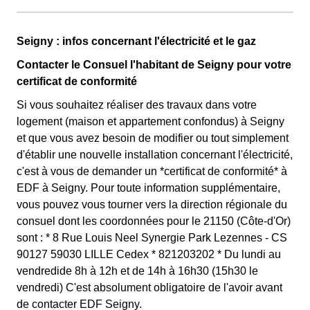
Seigny qui sont couverts par la CMU, acronyme qui
signifie Couverture Maladie Universelle. Avec ce tarif,
Cette option n'est plus disponible et ne concerne que les
les 100 premiers KWh de chaque mois sont moins
Seigny : infos concernant l'électricité et le gaz
clients habitants de Seigny l'ayant choisie avant 1998.
chers, et permettent ainsi de réduire sa facture
Elle différencie deux tarifs : pendant 22 jours le prix de
Contacter le Consuel l'habitant de Seigny pour votre
d'électricité si l'on fait attention à sa consommation à
l'électricité est quatre fois plus cher, tandis que tous les
certificat de conformité
Seigny. Ce tarif existe chez la plupart des fournisseurs
autres jours de l'année, le prix est 20% moins cher par
Si vous souhaitez réaliser des travaux dans votre
d'électricité de France et est disponible pour les
rapport au tarif normal à Seigny. ⚡💸
logement (maison et appartement confondus) à Seigny
habitants de Seigny éligibles. 💡🏠
et que vous avez besoin de modifier ou tout simplement
d'établir une nouvelle installation concernant l'électricité,
c'est à vous de demander un *certificat de conformité* à
EDF à Seigny. Pour toute information supplémentaire,
vous pouvez vous tourner vers la direction régionale du
consuel dont les coordonnées pour le 21150 (Côte-d'Or)
sont : * 8 Rue Louis Neel Synergie Park Lezennes - CS
90127 59030 LILLE Cedex * 821203202 * Du lundi au
vendredide 8h à 12h et de 14h à 16h30 (15h30 le
vendredi) C'est absolument obligatoire de l'avoir avant
de contacter EDF Seigny.