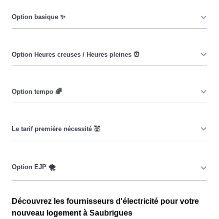
Le prix du KiloWatt heure est fixe : il ne dépend ni de la
date, ni de l'heure, que ce soit en à Saubrigues ou
ailleurs. 💡
Pendant les heures creuses (8h/jour), le prix facturé en à
Saubrigues est réduit. ⚡
Cette option vise à encourager les consommateurs
Saubriguais à réduire leur consommation pendant 65
jours par an, lorsque le prix du kiloWatt est plus élevé. 💡
🔋
Ce tarif n'est pas disponible pour tous, mais seulement
pour les consommateurs Saubriguais couverts par la
CMU, Couverture Maladie Universelle. Avec ce tarif, les
100 premiers KWh de chaque mois sont moins chers,
Cette option n'est plus disponible et concerne
permettant ainsi de réduire sa facture d'électricité en
Découvrez les fournisseurs d'électricité pour votre
uniquement les clients Saubriguais qui l'avaient choisie
faisant attention à sa consommation en à Saubrigues.
nouveau logement à Saubrigues
avant 1998. Elle implique deux tarifs : pendant 22 jours,