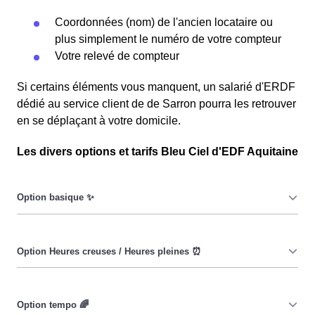
Coordonnées (nom) de l'ancien locataire ou
plus simplement le numéro de votre compteur
Votre relevé de compteur
Si certains éléments vous manquent, un salarié d'ERDF
dédié au service client de de Sarron pourra les retrouver
en se déplaçant à votre domicile.
Les divers options et tarifs Bleu Ciel d'EDF Aquitaine
Le prix du KiloWatt heure est fixe : il ne dépend ni de la
date, ni de l'heure, que ce soit en à Sarron ou ailleurs. 💡
Pendant les heures creuses (8h/jour), le prix facturé en à
Sarron est réduit. ⚡