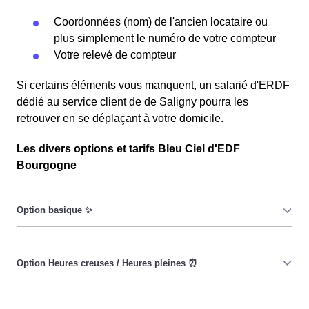
Coordonnées (nom) de l'ancien locataire ou
plus simplement le numéro de votre compteur
Votre relevé de compteur
Si certains éléments vous manquent, un salarié d'ERDF
dédié au service client de de Saligny pourra les
retrouver en se déplaçant à votre domicile.
Les divers options et tarifs Bleu Ciel d'EDF
Bourgogne
Le prix du KiloWatt heure est fixe : il ne dépend ni de la
date, ni de l'heure, que ce soit en à Saligny ou ailleurs.
💡
Pendant les heures creuses (8h/jour), le prix facturé en à