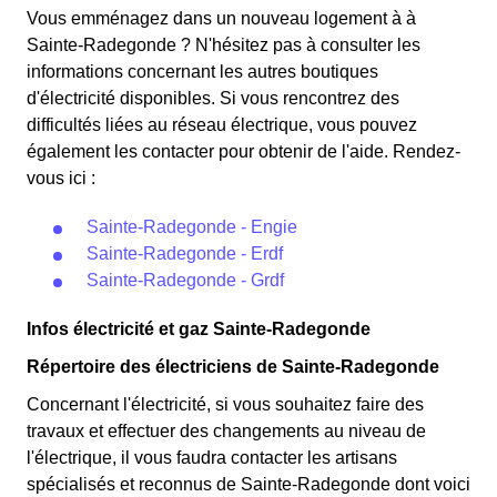
Radegonde. Ce tarif est proposé par la plupart des
22 jours, le prix de l'électricité est multiplié par quatre,
Vous emménagez dans un nouveau logement à à
fournisseurs d'électricité en France et est accessible aux
tandis que les autres jours de l'année, le prix est réduit
Sainte-Radegonde ? N'hésitez pas à consulter les
Saint-Radegondois éligibles. 💡🏠
de 20% par rapport au tarif normal en à Sainte-
informations concernant les autres boutiques
Radegonde. ⚡💸
d'électricité disponibles. Si vous rencontrez des
difficultés liées au réseau électrique, vous pouvez
également les contacter pour obtenir de l'aide. Rendez-
vous ici :
Sainte-Radegonde - Engie
Sainte-Radegonde - Erdf
Sainte-Radegonde - Grdf
Infos électricité et gaz Sainte-Radegonde
Répertoire des électriciens de Sainte-Radegonde
Concernant l'électricité, si vous souhaitez faire des
travaux et effectuer des changements au niveau de
l'électrique, il vous faudra contacter les artisans
spécialisés et reconnus de Sainte-Radegonde dont voici