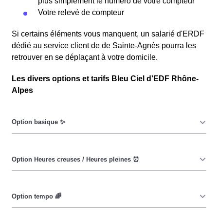
plus simplement le numéro de votre compteur
Votre relevé de compteur
Si certains éléments vous manquent, un salarié d'ERDF
dédié au service client de de Sainte-Agnès pourra les
retrouver en se déplaçant à votre domicile.
Les divers options et tarifs Bleu Ciel d'EDF Rhône-
Alpes
Le prix du KiloWatt heure est fixe : il ne dépend ni de la
date, ni de l'heure, que ce soit en à Sainte-Agnès ou
ailleurs. 💡
Pendant les heures creuses (8h/jour), le prix facturé en à
Sainte-Agnès est réduit. ⚡