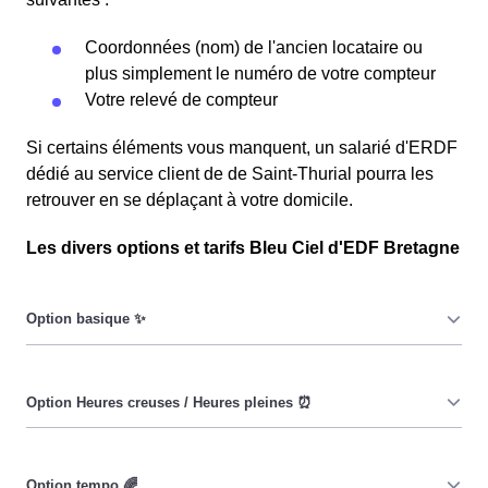
Coordonnées (nom) de l'ancien locataire ou
plus simplement le numéro de votre compteur
Votre relevé de compteur
Si certains éléments vous manquent, un salarié d'ERDF
dédié au service client de de Saint-Thurial pourra les
retrouver en se déplaçant à votre domicile.
Les divers options et tarifs Bleu Ciel d'EDF Bretagne
Le prix du KiloWatt heure est fixe : il ne dépend ni de la
date, ni de l'heure, que ce soit en à Saint-Thurial ou
ailleurs. 💡
Pendant les heures creuses (8h/jour), le prix facturé en à
Saint-Thurial est réduit. ⚡