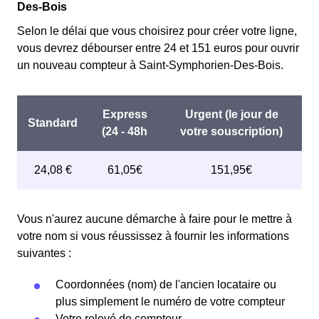
faisant attention à sa consommation en à Saint-
Des-Bois
avant 1998. Elle implique deux tarifs : pendant 22 jours,
Symphorien-Des-Bois. Ce tarif est proposé par la plupart
le prix de l'électricité est multiplié par quatre, tandis que
Selon le délai que vous choisirez pour créer votre ligne,
des fournisseurs d'électricité en France et est accessible
les autres jours de l'année, le prix est réduit de 20% par
vous devrez débourser entre 24 et 151 euros pour ouvrir
aux Sensfrinois éligibles. 💡🏠
rapport au tarif normal en à Saint-Symphorien-Des-Bois.
un nouveau compteur à Saint-Symphorien-Des-Bois.
⚡💸
Vous n'aurez aucune démarche à faire pour le mettre à
votre nom si vous réussissez à fournir les informations
suivantes :
Coordonnées (nom) de l'ancien locataire ou
plus simplement le numéro de votre compteur
Votre relevé de compteur