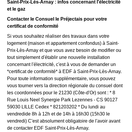
KWh de chaque mois sont moins chers, et permettent
Saint-Prix-Lès-Arnay : infos concernant l'électricité
clients Préjectais l'ayant choisie avant 1998. Elle
ainsi de réduire sa facture d'électricité si l'on fait
et le gaz
différencie deux tarifs : pendant 22 jours le prix de
attention à sa consommation à Saint-Prix-Lès-Arnay. Ce
l'électricité est quatre fois plus cher, tandis que tous les
Contacter le Consuel le Préjectais pour votre
tarif existe chez la plupart des fournisseurs d'électricité
autres jours de l'année, le prix est 20% moins cher par
certificat de conformité
de France et est disponible pour les Préjectais éligibles.
rapport au tarif normal à Saint-Prix-Lès-Arnay. ⚡💸
Si vous souhaitez réaliser des travaux dans votre
💡🏠
logement (maison et appartement confondus) à Saint-
Prix-Lès-Arnay et que vous avez besoin de modifier ou
tout simplement d'établir une nouvelle installation
concernant l'électricité, c'est à vous de demander un
*certificat de conformité* à EDF à Saint-Prix-Lès-Arnay.
Pour toute information supplémentaire, vous pouvez
vous tourner vers la direction régionale du consuel dont
les coordonnées pour le 21230 (Côte-d'Or) sont : * 8
Rue Louis Neel Synergie Park Lezennes - CS 90127
59030 LILLE Cedex * 821203202 * Du lundi au
vendredide 8h à 12h et de 14h à 16h30 (15h30 le
vendredi) C'est absolument obligatoire de l'avoir avant
de contacter EDF Saint-Prix-Lès-Arnay.