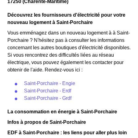
en faisant attention à sa consommation en à Saint-
17250 (Charente-Maritime)
choisie avant 1998. Elle implique deux tarifs : pendant
Porchaire. Ce tarif est proposé par la plupart des
22 jours, le prix de l'électricité est multiplié par quatre,
Découvrez les fournisseurs d'électricité pour votre
fournisseurs d'électricité en France et est accessible aux
tandis que les autres jours de l'année, le prix est réduit
nouveau logement à Saint-Porchaire
Saint-Porcherois éligibles. 💡🏠
de 20% par rapport au tarif normal en à Saint-Porchaire.
Vous emménagez dans un nouveau logement à à Saint-
⚡💸
Porchaire ? N'hésitez pas à consulter les informations
concernant les autres boutiques d'électricité disponibles.
Si vous rencontrez des difficultés liées au réseau
électrique, vous pouvez également les contacter pour
obtenir de l'aide. Rendez-vous ici :
Saint-Porchaire - Engie
Saint-Porchaire - Erdf
Saint-Porchaire - Grdf
La consommation en énergie à Saint-Porchaire
Infos à propos de Saint-Porchaire
EDF à Saint-Porchaire : les liens pour aller plus loin