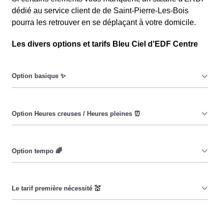
dédié au service client de de Saint-Pierre-Les-Bois
pourra les retrouver en se déplaçant à votre domicile.
Les divers options et tarifs Bleu Ciel d'EDF Centre
Le prix du KiloWatt heure est fixe : il ne dépend ni de la
date, ni de l'heure, que ce soit en à Saint-Pierre-Les-
Bois ou ailleurs. 💡
Pendant les heures creuses (8h/jour), le prix facturé en à
Saint-Pierre-Les-Bois est réduit. ⚡
Cette option vise à encourager les consommateurs
Petrubosciens à réduire leur consommation pendant 65
jours par an, lorsque le prix du kiloWatt est plus élevé. 💡
🔋
Ce tarif n'est pas disponible pour tous, mais seulement