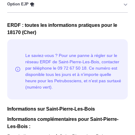
pour les consommateurs Petrubosciens couverts par la
CMU, Couverture Maladie Universelle. Avec ce tarif, les
100 premiers KWh de chaque mois sont moins chers,
Cette option n'est plus disponible et concerne
permettant ainsi de réduire sa facture d'électricité en
ERDF : toutes les informations pratiques pour le
uniquement les clients Petrubosciens qui l'avaient
faisant attention à sa consommation en à Saint-Pierre-
18170 (Cher)
choisie avant 1998. Elle implique deux tarifs : pendant
Les-Bois. Ce tarif est proposé par la plupart des
22 jours, le prix de l'électricité est multiplié par quatre,
fournisseurs d'électricité en France et est accessible aux
tandis que les autres jours de l'année, le prix est réduit
Petrubosciens éligibles. 💡🏠
de 20% par rapport au tarif normal en à Saint-Pierre-Les-
Bois. ⚡💸
Informations sur Saint-Pierre-Les-Bois
Informations complémentaires pour Saint-Pierre-
Les-Bois :