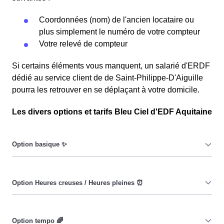
Coordonnées (nom) de l'ancien locataire ou
plus simplement le numéro de votre compteur
Votre relevé de compteur
Si certains éléments vous manquent, un salarié d'ERDF
dédié au service client de de Saint-Philippe-D'Aiguille
pourra les retrouver en se déplaçant à votre domicile.
Les divers options et tarifs Bleu Ciel d'EDF Aquitaine
Le prix du KiloWatt heure est fixe : il ne dépend ni de la
date, ni de l'heure, que ce soit en à Saint-Philippe-
D'Aiguille ou ailleurs. 💡
Pendant les heures creuses (8h/jour), le prix facturé en à
Saint-Philippe-D'Aiguille est réduit. ⚡