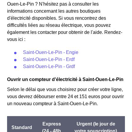
fournisseurs d'électricité en France et est accessible aux
les autres jours de l'année, le prix est réduit de 20% par
Ouen-Le-Pin ? N'hésitez pas à consulter les
Odoniens éligibles. 💡🏠
rapport au tarif normal en à Saint-Ouen-Le-Pin. ⚡💸
informations concernant les autres boutiques
d'électricité disponibles. Si vous rencontrez des
difficultés liées au réseau électrique, vous pouvez
également les contacter pour obtenir de l'aide. Rendez-
vous ici :
Saint-Ouen-Le-Pin - Engie
Saint-Ouen-Le-Pin - Erdf
Saint-Ouen-Le-Pin - Grdf
Ouvrir un compteur d'électricité à Saint-Ouen-Le-Pin
Selon le délai que vous choisirez pour créer votre ligne,
vous devrez débourser entre 24 et 151 euros pour ouvrir
un nouveau compteur à Saint-Ouen-Le-Pin.