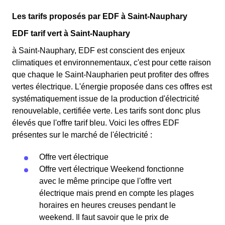
Couverture Maladie Universelle. Avec ce tarif, les 100
Cette option n'est plus disponible et ne concerne que les
premiers KWh de chaque mois sont moins chers, et
Les tarifs proposés par EDF à Saint-Nauphary
clients Saint-Nauphariens l'ayant choisie avant 1998.
permettent ainsi de réduire sa facture d'électricité si l'on
Elle différencie deux tarifs : pendant 22 jours le prix de
EDF tarif vert à Saint-Nauphary
fait attention à sa consommation à Saint-Nauphary. Ce
l'électricité est quatre fois plus cher, tandis que tous les
à Saint-Nauphary, EDF est conscient des enjeux
tarif existe chez la plupart des fournisseurs d'électricité
autres jours de l'année, le prix est 20% moins cher par
climatiques et environnementaux, c'est pour cette raison
de France et est disponible pour les Saint-Nauphariens
rapport au tarif normal à Saint-Nauphary. ⚡💸
que chaque le Saint-Naupharien peut profiter des offres
éligibles. 💡🏠
vertes électrique. L'énergie proposée dans ces offres est
systématiquement issue de la production d'électricité
renouvelable, certifiée verte. Les tarifs sont donc plus
élevés que l'offre tarif bleu. Voici les offres EDF
présentes sur le marché de l'électricité :
Offre vert électrique
Offre vert électrique Weekend fonctionne
avec le même principe que l'offre vert
électrique mais prend en compte les plages
horaires en heures creuses pendant le
weekend. Il faut savoir que le prix de