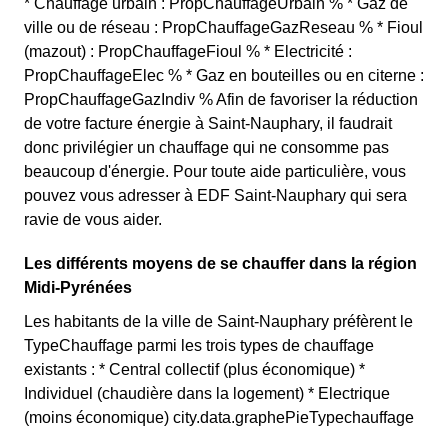
* Chauffage urbain : PropChauffageUrbain % * Gaz de
ville ou de réseau : PropChauffageGazReseau % * Fioul
(mazout) : PropChauffageFioul % * Electricité :
PropChauffageElec % * Gaz en bouteilles ou en citerne :
PropChauffageGazIndiv % Afin de favoriser la réduction
de votre facture énergie à Saint-Nauphary, il faudrait
donc privilégier un chauffage qui ne consomme pas
beaucoup d'énergie. Pour toute aide particulière, vous
pouvez vous adresser à EDF Saint-Nauphary qui sera
ravie de vous aider.
Les différents moyens de se chauffer dans la région
Midi-Pyrénées
Les habitants de la ville de Saint-Nauphary préfèrent le
TypeChauffage parmi les trois types de chauffage
existants : * Central collectif (plus économique) *
Individuel (chaudière dans la logement) * Electrique
(moins économique) city.data.graphePieTypechauffage