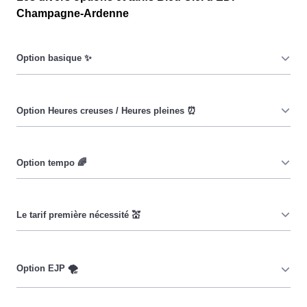
Champagne-Ardenne
Le prix du KiloWatt heure est fixe : il ne dépend ni de la
date, ni de l'heure, que ce soit en à Saint-Memmie ou
ailleurs. 💡
Pendant les heures creuses (8h/jour), le prix facturé en à
Saint-Memmie est réduit. ⚡
Cette option vise à encourager les consommateurs
Mengeots à réduire leur consommation pendant 65 jours
par an, lorsque le prix du kiloWatt est plus élevé. 💡🔋
Ce tarif n'est pas disponible pour tous, mais seulement
pour les consommateurs Mengeots couverts par la
CMU, Couverture Maladie Universelle. Avec ce tarif, les
100 premiers KWh de chaque mois sont moins chers,
Cette option n'est plus disponible et concerne