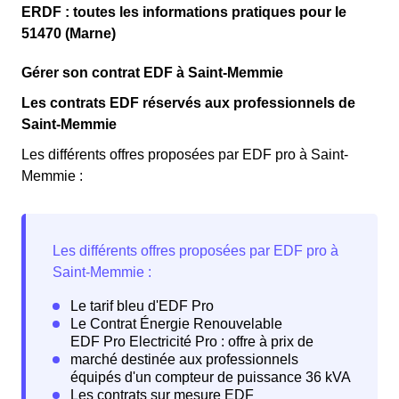
permettant ainsi de réduire sa facture d'électricité en
ERDF : toutes les informations pratiques pour le
uniquement les clients Mengeots qui l'avaient choisie
faisant attention à sa consommation en à Saint-Memmie.
51470 (Marne)
avant 1998. Elle implique deux tarifs : pendant 22 jours,
Ce tarif est proposé par la plupart des fournisseurs
le prix de l'électricité est multiplié par quatre, tandis que
Gérer son contrat EDF à Saint-Memmie
d'électricité en France et est accessible aux Mengeots
les autres jours de l'année, le prix est réduit de 20% par
éligibles. 💡🏠
Les contrats EDF réservés aux professionnels de
rapport au tarif normal en à Saint-Memmie. ⚡💸
Saint-Memmie
Les différents offres proposées par EDF pro à Saint-
Memmie :