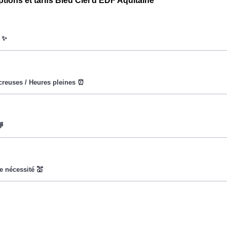
ptions et tarifs Bleu Ciel d'EDF Aquitaine
oWatt heure est fixe : il ne dépend ni de la date, ni de l'heure, q
ures creuses (8h/jour), le prix facturé en à Saint-Gein est rédui
vise à encourager les consommateurs Saint-Geinois à réduire l
x du kiloWatt est plus élevé. 💡🔋
t pas disponible pour tous, mais seulement pour les consommate
ladie Universelle. Avec ce tarif, les 100 premiers KWh de chaq
ture d'électricité en faisant attention à sa consommation en à Sa