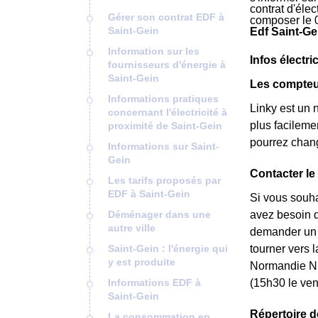
contrat d'éle
Gérer son contrat EDF à
composer le 
Saint-Gein
Edf Saint-Ge
Information sur les
Infos électri
fournisseurs d'énergie à
Saint-Gein
Les compteur
Informations pratiques
Linky est un 
concernant l'électricité à
plus facileme
proximité de Saint-Gein
pourrez chang
Informations sur Saint-
Gein
Contacter le
Les tarifs proposés par
EDF à Saint-Gein
Si vous souha
Déménager dans une
avez besoin de
autre ville
demander un *
Saint-Gein : l'énergie qui
tourner vers 
y est produite
Normandie Ni
Informations EDF à
(15h30 le ven
Saint-Gein
Répertoire d
La consommation en