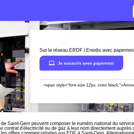
Sur le réseau ERDF / Enedis avec papernes
Je souscris avec papernest
<span style="font-size:12px; color:black;">Anno
 de Saint-Gein peuvent composer le numéro national du service
le contrat d'électricité ou de gaz à leur nom directement auprès 
r les offres commercialisées par EDF à Saint-Gein. Alternativeme