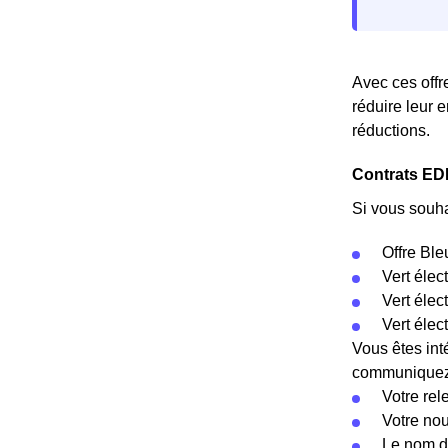
Avec ces offr
réduire leur 
réductions.
Contrats EDF
Si vous souha
Offre Ble
Vert élec
Vert éle
Vert élec
Vous êtes int
communiquez c
Votre rel
Votre no
Le nom d