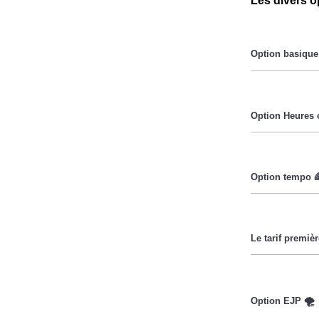
Les divers o
Le prix du Kil
Pendant les he
Cette option 
lorsque le pri
Ce tarif n'es
Couverture Ma
réduire sa fac