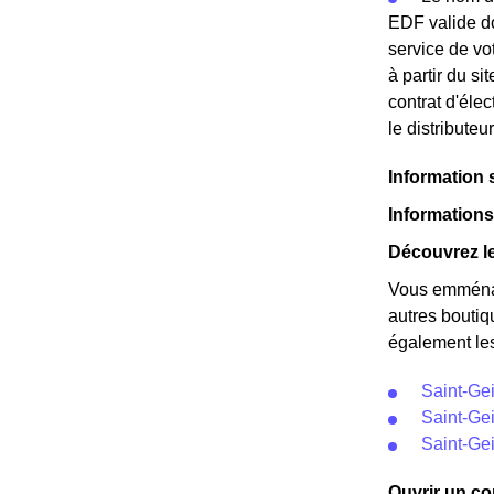
EDF valide do
service de vo
à partir du si
contrat d'éle
le distributeu
Information 
Informations
Découvrez le
Vous emménag
autres boutiq
également les
Saint-Gei
Saint-Gei
Saint-Gei
Ouvrir un co