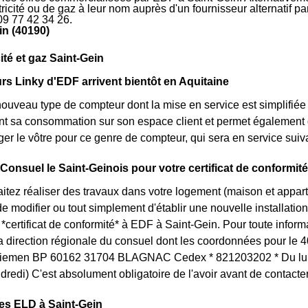
ctricité ou de gaz à leur nom auprès d'un fournisseur alternatif 
09 77 42 34 26.
in (40190)
cité et gaz Saint-Gein
s Linky d'EDF arrivent bientôt en Aquitaine
nouveau type de compteur dont la mise en service est simplifiée 
nt sa consommation sur son espace client et permet également d
er le vôtre pour ce genre de compteur, qui sera en service sui
 Consuel le Saint-Geinois pour votre certificat de conformité
itez réaliser des travaux dans votre logement (maison et appa
 modifier ou tout simplement d'établir une nouvelle installation 
certificat de conformité* à EDF à Saint-Gein. Pour toute infor
la direction régionale du consuel dont les coordonnées pour le 4
emen BP 60162 31704 BLAGNAC Cedex * 821203202 * Du lundi
dredi) C'est absolument obligatoire de l'avoir avant de contact
es ELD à Saint-Gein