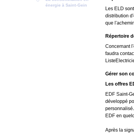
énergie à Saint-Gein
Les ELD sont 
distribution d
que l'achemin
Répertoire d
Concernant l'é
faudra contac
ListeElectric
Gérer son co
Les offres E
EDF Saint-Gei
développé pour
personnalisé.
EDF en quelq
Après la sign