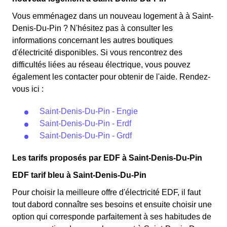
choisie avant 1998. Elle implique deux tarifs : pendant
Du-Pin. Ce tarif est proposé par la plupart des
22 jours, le prix de l'électricité est multiplié par quatre,
Vous emménagez dans un nouveau logement à à Saint-
fournisseurs d'électricité en France et est accessible aux
tandis que les autres jours de l'année, le prix est réduit
Denis-Du-Pin ? N'hésitez pas à consulter les
Diony-Sapinois éligibles. 💡🏠
de 20% par rapport au tarif normal en à Saint-Denis-Du-
informations concernant les autres boutiques
Pin. ⚡💸
d'électricité disponibles. Si vous rencontrez des
difficultés liées au réseau électrique, vous pouvez
également les contacter pour obtenir de l'aide. Rendez-
vous ici :
Saint-Denis-Du-Pin - Engie
Saint-Denis-Du-Pin - Erdf
Saint-Denis-Du-Pin - Grdf
Les tarifs proposés par EDF à Saint-Denis-Du-Pin
EDF tarif bleu à Saint-Denis-Du-Pin
Pour choisir la meilleure offre d'électricité EDF, il faut
tout dabord connaître ses besoins et ensuite choisir une
option qui corresponde parfaitement à ses habitudes de