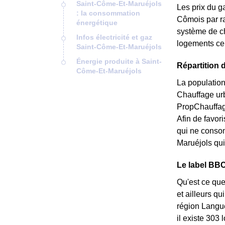
Saint-Côme-Et-Maruéjols
Les prix du g
: la consommation
Cômois par rap
énergétique
système de ch
Infos électricité et gaz
logements cer
Saint-Côme-Et-Maruéjols
Énergie produite à Saint-
Répartition 
Côme-Et-Maruéjols
La population
Chauffage ur
PropChauffage
Afin de favor
qui ne conso
Maruéjols qui
Le label BBC
Qu'est ce que
et ailleurs q
région Langue
il existe 303