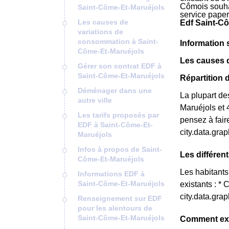
Cômois souhai
Saint-Côme-Et-Maruéjols
service pape
Les causes de
Edf Saint-Cô
variations de
consommation à Saint-
Information 
Côme-Et-Maruéjols
Les causes 
Gérer son contrat EDF à
Saint-Côme-Et-Maruéjols
Répartition 
Déménager dans une
La plupart de
autre ville
Maruéjols et
Les tarifs proposés par
pensez à fair
EDF à Saint-Côme-Et-
city.data.gr
Maruéjols
Infos à propos de Saint-
Les différen
Côme-Et-Maruéjols
Les habitants
Informations EDF à
Saint-Côme-Et-Maruéjols
existants : *
city.data.gr
Renseignement sur EDF
pour les alentours de
Saint-Côme-Et-Maruéjols
Comment expl