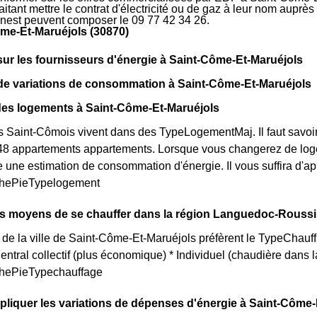
tant mettre le contrat d'électricité ou de gaz à leur nom auprès 
rnest peuvent composer le 09 77 42 34 26.
me-Et-Maruéjols (30870)
sur les fournisseurs d'énergie à Saint-Côme-Et-Maruéjols
de variations de consommation à Saint-Côme-Et-Maruéjols
des logements à Saint-Côme-Et-Maruéjols
s Saint-Cômois vivent dans des TypeLogementMaj. Il faut savoir
 48 appartements appartements. Lorsque vous changerez de loge
e une estimation de consommation d'énergie. Il vous suffira d'
aphePieTypelogement
ts moyens de se chauffer dans la région Languedoc-Roussi
 de la ville de Saint-Côme-Et-Maruéjols préfèrent le TypeChauff
 Central collectif (plus économique) * Individuel (chaudière dan
aphePieTypechauffage
iquer les variations de dépenses d'énergie à Saint-Côme-