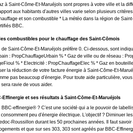
az à Saint-Côme-Et-Maruéjols sont propres à votre ville et la d
port aux habitants d'autres villes varie selon plusieurs critères
auffage et son combustible * La météo dans la région de Saint
tifiés BBC.
des combustibles pour le chauffage des Saint-Cômois
 de Saint-Côme-Et-Maruéjols préfère 0. Ci-dessous, sont indiqu
bain : PropChauffageUrbain % * Gaz de ville ou de réseau : P
Fioul % * Electricité : PropChauffageElec % * Gaz en bouteill
iser la réduction de votre facture énergie à Saint-Côme-Et-Maruéjo
mme pas beaucoup d'énergie. Pour toute aide particulière, vo
 sera ravie de vous aider.
-Effinergie et ses résultats à Saint-Côme-Et-Maruéjols
 BBC-effinergie® ? C'est une société qui a le pouvoir de labell
ui consomment peu d'énergie électrique. L'objectif ? Diminuer les
doc-Roussillon durant les 50 prochaines années. Il faut savoir
 logements et que sur ses 303, 303 sont agréés par BBC-Effine