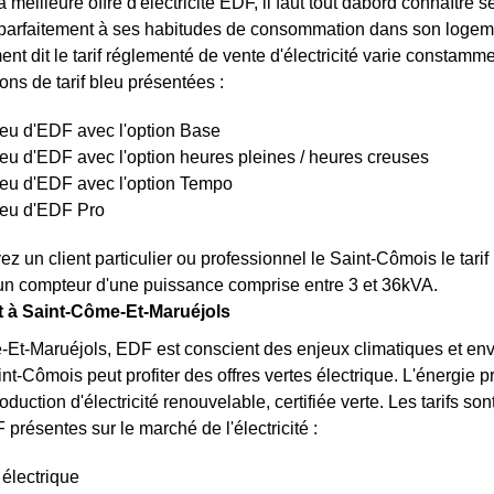
a meilleure offre d'électricité EDF, il faut tout dabord connaître 
parfaitement à ses habitudes de consommation dans son logemen
nt dit le tarif réglementé de vente d'électricité varie constamme
ons de tarif bleu présentées :
bleu d'EDF avec l'option Base
bleu d'EDF avec l'option heures pleines / heures creuses
bleu d'EDF avec l'option Tempo
bleu d'EDF Pro
z un client particulier ou professionnel le Saint-Cômois le tari
un compteur d'une puissance comprise entre 3 et 36kVA.
rt à Saint-Côme-Et-Maruéjols
Et-Maruéjols, EDF est conscient des enjeux climatiques et env
nt-Cômois peut profiter des offres vertes électrique. L'énergie
oduction d'électricité renouvelable, certifiée verte. Les tarifs sont
 présentes sur le marché de l'électricité :
 électrique