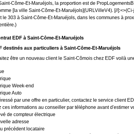
 Saint-Côme-Et-Maruéjols, la proportion est de PropLogement
mme [la ville Saint-Côme-Et-Maruéjols](URLVilleV4). [//]:<>(Ci-
 le 303 à Saint-Côme-Et-Maruéjols, dans les communes à proxim
entière.)
ontrat EDF à Saint-Côme-Et-Maruéjols
 destinés aux particuliers à Saint-Côme-Et-Maruéjols
itez être un nouveau client le Saint-Cômois chez EDF voilà une 
ue
trique
ctrique Week-end
trique Auto
éressé par une offre en particulier, contactez le service client 
es informations au conseiller par téléphone avant d'estimer votr
evé de compteur électrique
uvelle adresse
u précédent locataire