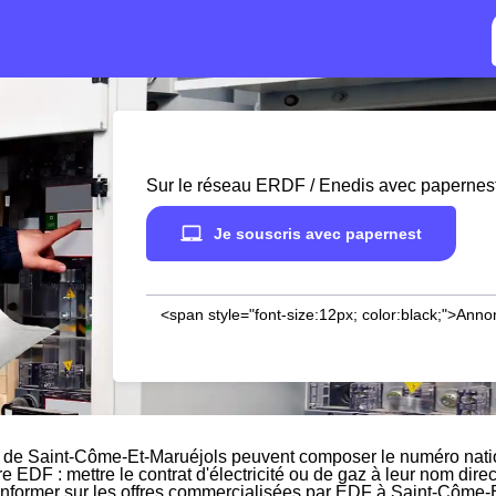
Sur le réseau ERDF / Enedis avec papernes
Je souscris avec papernest
<span style="font-size:12px; color:black;">Anno
s de Saint-Côme-Et-Maruéjols peuvent composer le numéro natio
re EDF : mettre le contrat d'électricité ou de gaz à leur nom dir
'informer sur les offres commercialisées par EDF à Saint-Côme-E