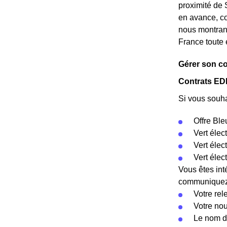
proximité de
en avance, co
nous montrant
France toute 
Gérer son c
Contrats EDF
Si vous souha
Offre Ble
Vert élec
Vert éle
Vert élec
Vous êtes int
communiquez c
Votre rel
Votre no
Le nom d