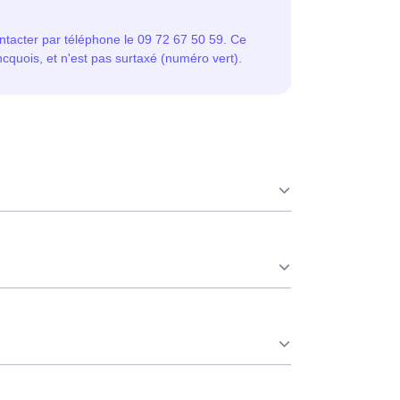
ue ce soit en à Roncq ou ailleurs. 💡
 consommation pendant 65 jours par an,