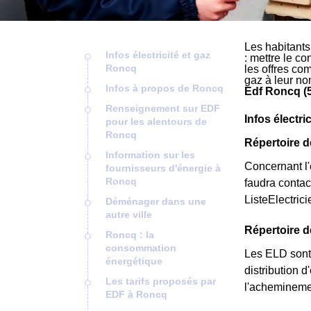
Les habitant
Infos électricité et gaz
: mettre le co
Roncq
les offres co
gaz à leur no
Infos à propos de Roncq
Edf Roncq (
Renseignement sur EDF
Infos électri
pour les alentours de
Roncq
Répertoire d
Information sur les
Concernant l'é
fournisseurs d'énergie à
Roncq
faudra contac
ListeElectric
Déménager dans une
autre ville
Répertoire 
Roncq : la
consommation
Les ELD sont 
énergétique
distribution d
Les tarifs proposés par
l'acheminemen
EDF à Roncq