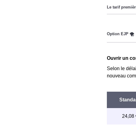
lorsque le pri
Ce tarif n'es
Couverture Ma
réduire sa fa
fournisseurs 
Cette option 
implique deux 
Ouvrir un co
le prix est r
Selon le déla
nouveau comp