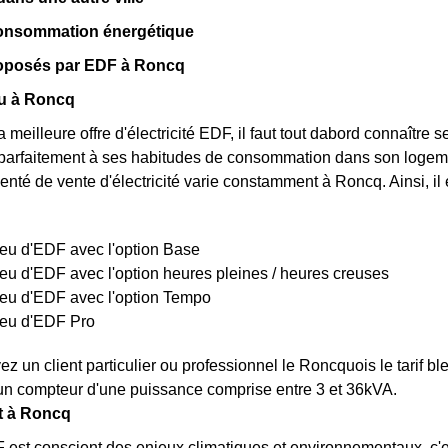
consommation énergétique
proposés par EDF à Roncq
eu à Roncq
a meilleure offre d'électricité EDF, il faut tout dabord connaître 
parfaitement à ses habitudes de consommation dans son logemen
menté de vente d'électricité varie constamment à Roncq. Ainsi, il 
bleu d'EDF avec l'option Base
bleu d'EDF avec l'option heures pleines / heures creuses
bleu d'EDF avec l'option Tempo
bleu d'EDF Pro
z un client particulier ou professionnel le Roncquois le tarif 
un compteur d'une puissance comprise entre 3 et 36kVA.
rt à Roncq
est conscient des enjeux climatiques et environnementaux, c'e