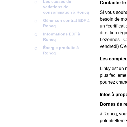
Les causes de
Contacter le
variations de
consommation à Roncq
Si vous souha
besoin de mod
Gérer son contrat EDF à
Roncq
un *certifica
direction rég
Informations EDF à
Roncq
Lezennes - C
vendredi) C'e
Énergie produite à
Roncq
Les compteur
Linky est un 
plus facileme
pourrez chang
Infos à pro
Bornes de re
à Roncq, vous
potentielleme