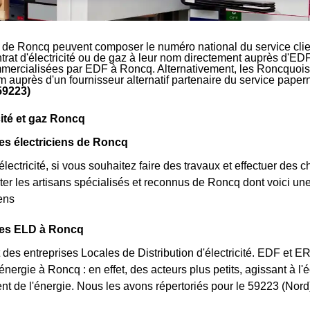
s de Roncq peuvent composer le numéro national du service cli
ntrat d'électricité ou de gaz à leur nom directement auprès d'EDF
mmercialisées par EDF à Roncq. Alternativement, les Roncquois so
m auprès d'un fournisseur alternatif partenaire du service pape
59223)
cité et gaz Roncq
es électriciens de Roncq
lectricité, si vous souhaitez faire des travaux et effectuer des 
ter les artisans spécialisés et reconnus de Roncq dont voici un
iens
des ELD à Roncq
des entreprises Locales de Distribution d'électricité. EDF et 
'énergie à Roncq : en effet, des acteurs plus petits, agissant à l
t de l'énergie. Nous les avons répertoriés pour le 59223 (Nor