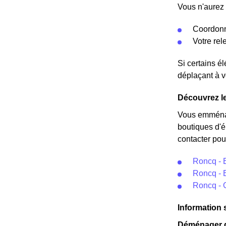
Vous n'aurez 
Coordonn
Votre re
Si certains é
déplaçant à v
Découvrez le
Vous emménag
boutiques d'é
contacter pour
Roncq - 
Roncq - 
Roncq - 
Information 
Déménager da