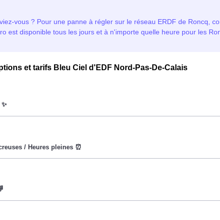
ptions et tarifs Bleu Ciel d'EDF Nord-Pas-De-Calais
oWatt heure est fixe : il ne dépend ni de la date, ni de l'heure, q
eures creuses (8h/jour), le prix facturé en à Roncq est réduit. ⚡
 vise à encourager les consommateurs Roncquois à réduire leur