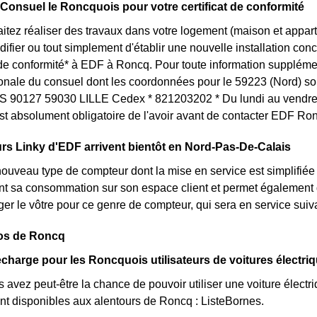
 Consuel le Roncquois pour votre certificat de conformité
itez réaliser des travaux dans votre logement (maison et appa
ifier ou tout simplement d'établir une nouvelle installation conc
t de conformité* à EDF à Roncq. Pour toute information suppléme
ionale du consuel dont les coordonnées pour le 59223 (Nord) so
S 90127 59030 LILLE Cedex * 821203202 * Du lundi au vendred
st absolument obligatoire de l'avoir avant de contacter EDF Ro
s Linky d'EDF arrivent bientôt en Nord-Pas-De-Calais
nouveau type de compteur dont la mise en service est simplifiée
nt sa consommation sur son espace client et permet également d
er le vôtre pour ce genre de compteur, qui sera en service sui
pos de Roncq
charge pour les Roncquois utilisateurs de voitures électri
 avez peut-être la chance de pouvoir utiliser une voiture électr
nt disponibles aux alentours de Roncq : ListeBornes.