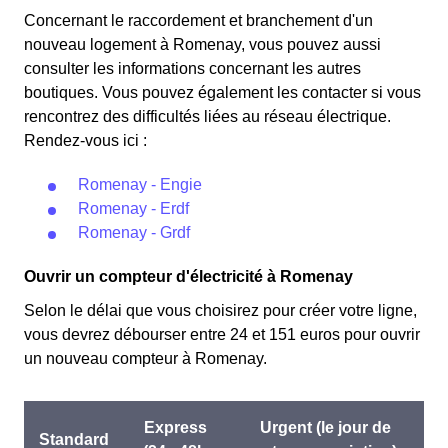
d'électricité si l'on fait attention à sa consommation à
prix de l'électricité est quatre fois plus cher, tandis que
Concernant le raccordement et branchement d'un
Romenay. Ce tarif existe chez la plupart des
tous les autres jours de l'année, le prix est 20% moins
nouveau logement à Romenay, vous pouvez aussi
fournisseurs d'électricité de France et est disponible
cher par rapport au tarif normal à Romenay. ⚡💸
consulter les informations concernant les autres
pour les habitants de Romenay éligibles. 💡🏠
boutiques. Vous pouvez également les contacter si vous
rencontrez des difficultés liées au réseau électrique.
Rendez-vous ici :
Romenay - Engie
Romenay - Erdf
Romenay - Grdf
Ouvrir un compteur d'électricité à Romenay
Selon le délai que vous choisirez pour créer votre ligne,
vous devrez débourser entre 24 et 151 euros pour ouvrir
un nouveau compteur à Romenay.