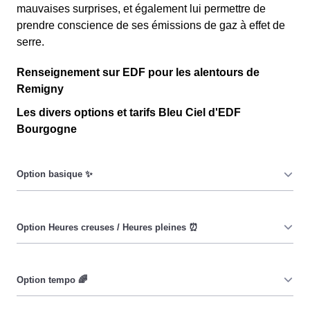
mauvaises surprises, et également lui permettre de
prendre conscience de ses émissions de gaz à effet de
serre.
Renseignement sur EDF pour les alentours de
Remigny
Les divers options et tarifs Bleu Ciel d'EDF
Bourgogne
Le prix du KiloWatt heure est fixe : il ne dépend ni de la
date, ni de l'heure, que ce soit en à Remigny ou ailleurs.
💡
Pendant les heures creuses (8h/jour), le prix facturé en à
Remigny est réduit. ⚡