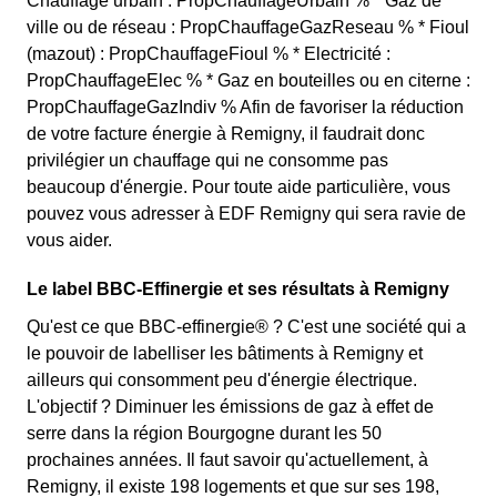
Chauffage urbain : PropChauffageUrbain % * Gaz de
ville ou de réseau : PropChauffageGazReseau % * Fioul
(mazout) : PropChauffageFioul % * Electricité :
PropChauffageElec % * Gaz en bouteilles ou en citerne :
PropChauffageGazIndiv % Afin de favoriser la réduction
de votre facture énergie à Remigny, il faudrait donc
privilégier un chauffage qui ne consomme pas
beaucoup d'énergie. Pour toute aide particulière, vous
pouvez vous adresser à EDF Remigny qui sera ravie de
vous aider.
Le label BBC-Effinergie et ses résultats à Remigny
Qu'est ce que BBC-effinergie® ? C'est une société qui a
le pouvoir de labelliser les bâtiments à Remigny et
ailleurs qui consomment peu d'énergie électrique.
L'objectif ? Diminuer les émissions de gaz à effet de
serre dans la région Bourgogne durant les 50
prochaines années. Il faut savoir qu'actuellement, à
Remigny, il existe 198 logements et que sur ses 198,