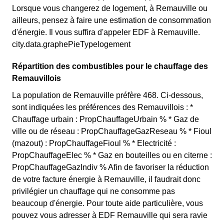
Lorsque vous changerez de logement, à Remauville ou
ailleurs, pensez à faire une estimation de consommation
d'énergie. Il vous suffira d'appeler EDF à Remauville.
city.data.graphePieTypelogement
Répartition des combustibles pour le chauffage des
Remauvillois
La population de Remauville préfère 468. Ci-dessous,
sont indiquées les préférences des Remauvillois : *
Chauffage urbain : PropChauffageUrbain % * Gaz de
ville ou de réseau : PropChauffageGazReseau % * Fioul
(mazout) : PropChauffageFioul % * Electricité :
PropChauffageElec % * Gaz en bouteilles ou en citerne :
PropChauffageGazIndiv % Afin de favoriser la réduction
de votre facture énergie à Remauville, il faudrait donc
privilégier un chauffage qui ne consomme pas
beaucoup d'énergie. Pour toute aide particulière, vous
pouvez vous adresser à EDF Remauville qui sera ravie