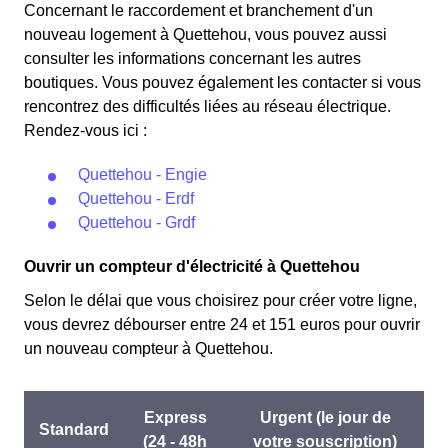
l'électricité est quatre fois plus cher, tandis que tous les
Concernant le raccordement et branchement d'un
existe chez la plupart des fournisseurs d'électricité de
autres jours de l'année, le prix est 20% moins cher par
nouveau logement à Quettehou, vous pouvez aussi
France et est disponible pour les Quettejouais éligibles.
rapport au tarif normal à Quettehou. ⚡💸
consulter les informations concernant les autres
💡🏠
boutiques. Vous pouvez également les contacter si vous
rencontrez des difficultés liées au réseau électrique.
Rendez-vous ici :
Quettehou - Engie
Quettehou - Erdf
Quettehou - Grdf
Ouvrir un compteur d'électricité à Quettehou
Selon le délai que vous choisirez pour créer votre ligne,
vous devrez débourser entre 24 et 151 euros pour ouvrir
un nouveau compteur à Quettehou.