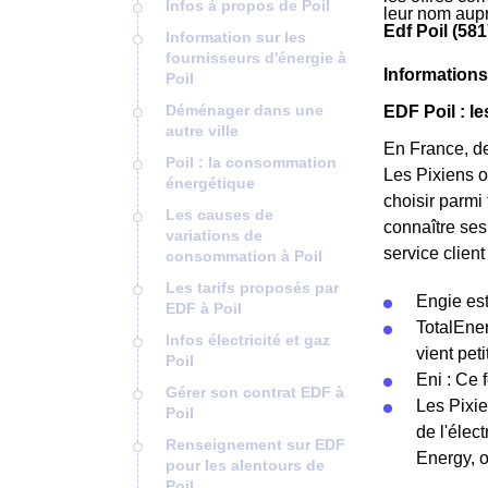
Infos à propos de Poil
leur nom aupr
Edf Poil (581
Information sur les
fournisseurs d'énergie à
Informations
Poil
Déménager dans une
EDF Poil : l
autre ville
En France, dep
Poil : la consommation
Les Pixiens o
énergétique
choisir parmi
Les causes de
connaître ses
variations de
service clien
consommation à Poil
Les tarifs proposés par
Engie est
EDF à Poil
TotalEner
Infos électricité et gaz
vient pet
Poil
Eni : Ce 
Gérer son contrat EDF à
Les Pixie
Poil
de l'élec
Renseignement sur EDF
Energy, 
pour les alentours de
Poil