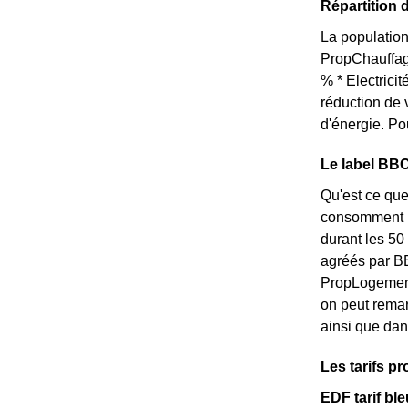
Répartition 
La population
PropChauffag
% * Electrici
réduction de 
d'énergie. Po
Le label BBC-
Qu'est ce que
consomment pe
durant les 50
agréés par BB
PropLogements
on peut remar
ainsi que dan
Les tarifs p
EDF tarif ble