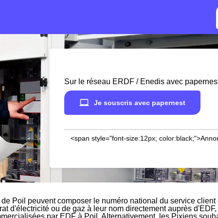
Sur le réseau ERDF / Enedis avec papernes
Je souscris avec papernest
<span style="font-size:12px; color:black;">Anno
 de Poil peuvent composer le numéro national du service client
rat d'électricité ou de gaz à leur nom directement auprès d'EDF, 
mmercialisées par EDF à Poil. Alternativement, les Pixiens souhait