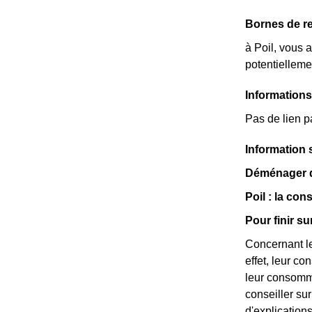
Bornes de re
à Poil, vous 
potentielleme
Informations
Pas de lien pa
Information 
Déménager da
Poil : la co
Pour finir s
Concernant le
effet, leur c
leur consomma
conseiller su
d'explication