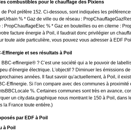
des combustibles pour le chauffage des Pixiens
 de Poil préfère 152. Ci-dessous, sont indiquées les préférences
eUrbain % * Gaz de ville ou de réseau : PropChauffageGazRes
té : PropChauffageElec % * Gaz en bouteilles ou en citerne : Pr
votre facture énergie à Poil, il faudrait donc privilégier un c
ur toute aide particulière, vous pouvez vous adresser à EDF Poil
Effinergie et ses résultats à Poil
 BBC-effinergie® ? C'est une société qui a le pouvoir de labellise
u d'énergie électrique. L'objectif ? Diminuer les émissions de
 prochaines années. Il faut savoir qu'actuellement, à Poil, il ex
C-Effinergie. Si l'on compare avec des communes à proximité de
BBCLocale %. Certaines communes sont très en avance, comme [l
quer un city.data.graphique nous montrant le 150 à Poil, dans 
s la France toute entière.)
roposés par EDF à Poil
u à Poil