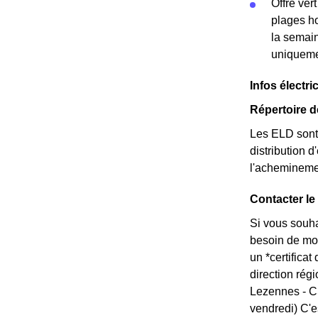
Offre ver
plages ho
la semain
uniqueme
Infos électric
Répertoire d
Les ELD sont 
distribution d
l'acheminemen
Contacter le
Si vous souha
besoin de mod
un *certifica
direction rég
Lezennes - C
vendredi) C'e