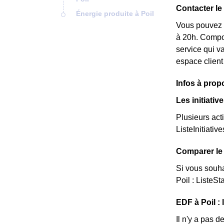
Contacter le
Énergie produite à Poil
Vous pouvez c
à 20h. Compos
service qui v
espace client
Infos à prop
Les initiativ
Plusieurs act
ListeInitiative
Comparer le 
Si vous souha
Poil : ListeSt
EDF à Poil : 
Il n'y a pas 