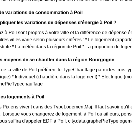
de variations de consommation à Poil
iquer les variations de dépenses d'énergie à Poil ?
az à Poil sont propres à votre ville et la différence de dépense 
tres villes varie selon plusieurs critères : * Le logement (appar
tible * La météo dans la région de Poil * La proportion de loge
ts moyens de se chauffer dans la région Bourgogne
de la ville de Poil préfèrent le TypeChauffage parmi les trois typ
que) * Individuel (chaudière dans la logement) * Electrique (
aphePieTypechauffage
des logements à Poil
s Pixiens vivent dans des TypeLogementMaj. Il faut savoir qu'il
 Lorsque vous changerez de logement, à Poil ou ailleurs, pens
 vous suffira d'appeler EDF à Poil. city.data.graphePieTypelogem