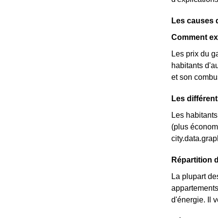
Les causes 
Comment expl
Les prix du g
habitants d'au
et son combus
Les différen
Les habitants 
(plus économi
city.data.gr
Répartition 
La plupart de
appartements.
d'énergie. Il