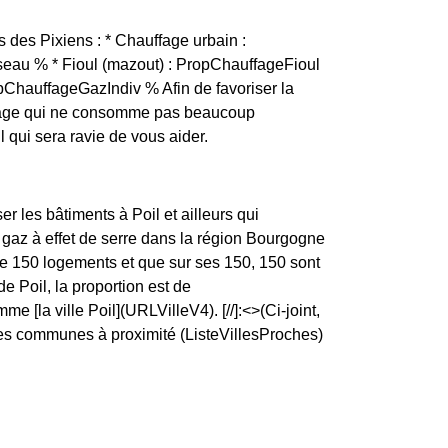
 des Pixiens : * Chauffage urbain :
eau % * Fioul (mazout) : PropChauffageFioul
opChauffageGazIndiv % Afin de favoriser la
hauffage qui ne consomme pas beaucoup
 qui sera ravie de vous aider.
r les bâtiments à Poil et ailleurs qui
 gaz à effet de serre dans la région Bourgogne
iste 150 logements et que sur ses 150, 150 sont
 Poil, la proportion est de
a ville Poil](URLVilleV4). [//]:<>(Ci-joint,
les communes à proximité (ListeVillesProches)