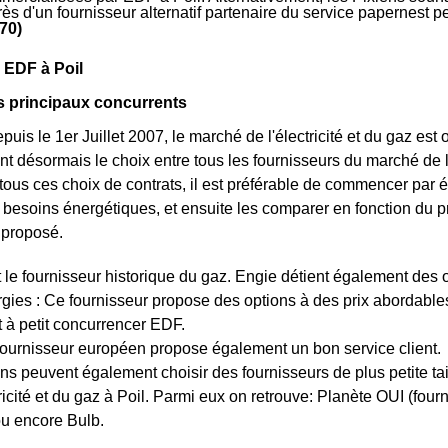
ès d'un fournisseur alternatif partenaire du service papernest 
70)
 EDF à Poil
es principaux concurrents
uis le 1er Juillet 2007, le marché de l'électricité et du gaz est 
nt désormais le choix entre tous les fournisseurs du marché de l
 tous ces choix de contrats, il est préférable de commencer par
 besoins énergétiques, et ensuite les comparer en fonction du p
t proposé.
 le fournisseur historique du gaz. Engie détient également des off
gies : Ce fournisseur propose des options à des prix abordables e
it à petit concurrencer EDF.
fournisseur européen propose également un bon service client.
ns peuvent également choisir des fournisseurs de plus petite tail
tricité et du gaz à Poil. Parmi eux on retrouve: Planète OUI (fou
ou encore Bulb.