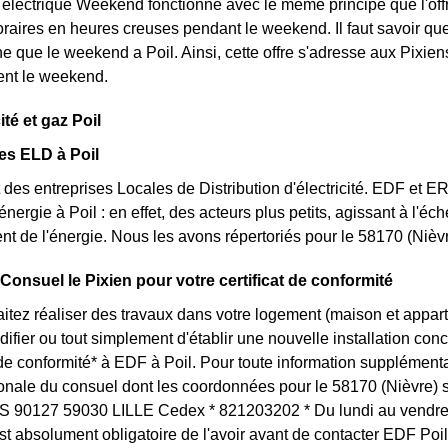
t électrique Weekend fonctionne avec le même principe que l'off
raires en heures creuses pendant le weekend. Il faut savoir que l
e que le weekend a Poil. Ainsi, cette offre s'adresse aux Pixien
nt le weekend.
ité et gaz Poil
es ELD à Poil
des entreprises Locales de Distribution d'électricité. EDF et 
'énergie à Poil : en effet, des acteurs plus petits, agissant à l'é
t de l'énergie. Nous les avons répertoriés pour le 58170 (Niè
 Consuel le Pixien pour votre certificat de conformité
itez réaliser des travaux dans votre logement (maison et appar
ifier ou tout simplement d'établir une nouvelle installation conc
t de conformité* à EDF à Poil. Pour toute information supplément
ionale du consuel dont les coordonnées pour le 58170 (Nièvre) 
S 90127 59030 LILLE Cedex * 821203202 * Du lundi au vendred
st absolument obligatoire de l'avoir avant de contacter EDF Poil