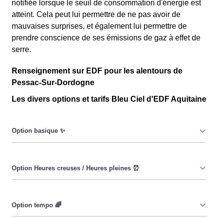
notifiée lorsque le seuil de consommation d'énergie est
atteint. Cela peut lui permettre de ne pas avoir de
mauvaises surprises, et également lui permettre de
prendre conscience de ses émissions de gaz à effet de
serre.
Renseignement sur EDF pour les alentours de
Pessac-Sur-Dordogne
Les divers options et tarifs Bleu Ciel d'EDF Aquitaine
Le prix du KiloWatt heure est fixe : il ne dépend ni de la
date, ni de l'heure, que ce soit en à Pessac-Sur-
Dordogne ou ailleurs. 💡
Pendant les heures creuses (8h/jour), le prix facturé en à
Pessac-Sur-Dordogne est réduit. ⚡