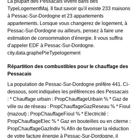
La plupart des Pessacais vivent dans des
TypeLogementMaj. Il faut savoir qu'il existe 233 maisons
à Pessac-Sur-Dordogne et 23 appartements
appartements. Lorsque vous changerez de logement, à
Pessac-Sur-Dordogne ou ailleurs, pensez à faire une
estimation de consommation d'énergie. Il vous suffira
d'appeler EDF à Pessac-Sur-Dordogne.
city.data.graphePieTypelogement
Répartition des combustibles pour le chauffage des
Pessacais
La population de Pessac-Sur-Dordogne préfère 441. Ci-
dessous, sont indiquées les préférences des Pessacais
: * Chauffage urbain : PropChauffageUrbain % * Gaz de
ville ou de réseau : PropChauffageGazReseau % * Fioul
(mazout) : PropChauffageFioul % * Electricité :
PropChauffageElec % * Gaz en bouteilles ou en citerne :
PropChauffageGazIndiv % Afin de favoriser la réduction
de votre facture énergie à Pessac-Sur-Dordogne, il