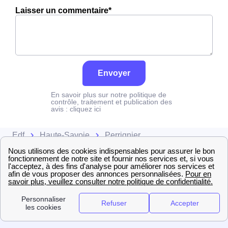
attention à sa consommation à Perrignier. Ce tarif existe
Laisser un commentaire*
l'électricité est quatre fois plus cher, tandis que tous les
chez la plupart des fournisseurs d'électricité de France
autres jours de l'année, le prix est 20% moins cher par
et est disponible pour les Perrignins éligibles. 💡🏠
rapport au tarif normal à Perrignier. ⚡💸
Envoyer
En savoir plus sur notre politique de
contrôle, traitement et publication des
avis :
cliquez ici
Edf
Haute-Savoie
Perrignier