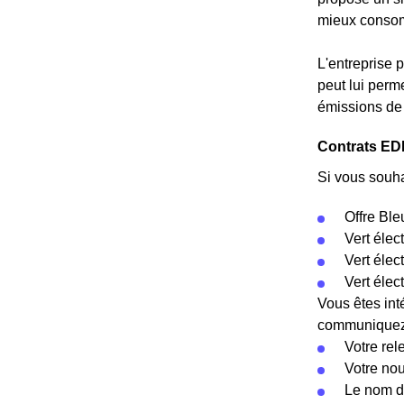
mieux conso
L'entreprise 
peut lui perm
émissions de 
Contrats EDF
Si vous souha
Offre Ble
Vert élec
Vert éle
Vert élec
Vous êtes int
communiquez c
Votre rel
Votre no
Le nom d