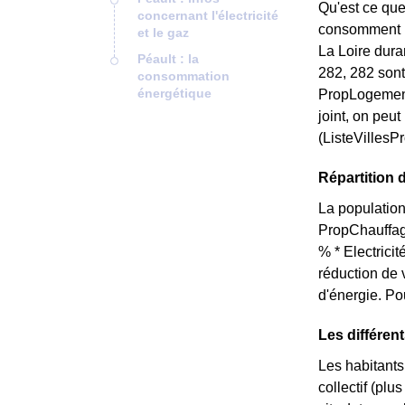
Qu'est ce que
concernant l'électricité
consomment pe
et le gaz
La Loire dura
Péault : la
282, 282 sont
consommation
énergétique
PropLogement
joint, on peu
(ListeVillesP
Répartition 
La population
PropChauffag
% * Electrici
réduction de 
d'énergie. Po
Les différen
Les habitants
collectif (pl