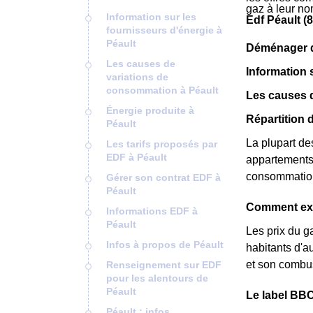
gaz à leur no
Information sur les
Edf Péault (
fournisseurs d'énergie à
Péault
Déménager da
Les causes de
Information 
variations de
consommation à Péault
Les causes 
Énergie produite à
Répartition 
Péault
La plupart de
Les tarifs proposés par
EDF à Péault
appartements 
consommation 
Gérer son contrat EDF à
Péault
Comment expl
Informations EDF à
Péault
Les prix du g
Infos à propos de Péault
habitants d'au
et son combus
Renseignement sur EDF
pour les alentours de
Péault
Le label BBC-
Péault : infos