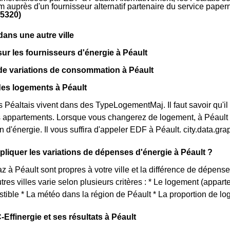
m auprès d'un fournisseur alternatif partenaire du service pape
85320)
ns une autre ville
sur les fournisseurs d'énergie à Péault
de variations de consommation à Péault
des logements à Péault
s Péaltais vivent dans des TypeLogementMaj. Il faut savoir qu'il
appartements. Lorsque vous changerez de logement, à Péault ou
d'énergie. Il vous suffira d'appeler EDF à Péault. city.data.
iquer les variations de dépenses d'énergie à Péault ?
az à Péault sont propres à votre ville et la différence de dépens
tres villes varie selon plusieurs critères : * Le logement (appar
tible * La météo dans la région de Péault * La proportion de lo
Effinergie et ses résultats à Péault