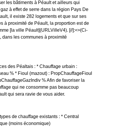
er les bâtiments à Péault et ailleurs qui
gaz à effet de serre dans la région Pays De
ault, il existe 282 logements et que sur ses
à proximité de Péault, la proportion est de
la ville Péault](URLVilleV4). [//]:<>(Ci-
lt, dans les communes à proximité
es des Péaltais : * Chauffage urbain :
eau % * Fioul (mazout) : PropChauffageFioul
opChauffageGazIndiv % Afin de favoriser la
 chauffage qui ne consomme pas beaucoup
lt qui sera ravie de vous aider.
types de chauffage existants : * Central
trique (moins économique)