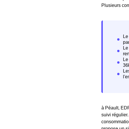
Plusieurs con
à Péault, EDF
suivi régulier
consommation,
propose un si