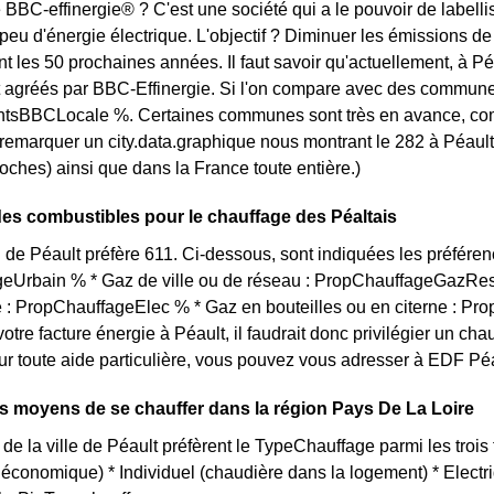
 BBC-effinergie® ? C'est une société qui a le pouvoir de labellis
u d'énergie électrique. L'objectif ? Diminuer les émissions de 
nt les 50 prochaines années. Il faut savoir qu'actuellement, à Pé
 agréés par BBC-Effinergie. Si l'on compare avec des communes 
sBBCLocale %. Certaines communes sont très en avance, comme [
t remarquer un city.data.graphique nous montrant le 282 à Péau
roches) ainsi que dans la France toute entière.)
des combustibles pour le chauffage des Péaltais
 de Péault préfère 611. Ci-dessous, sont indiquées les préférenc
eUrbain % * Gaz de ville ou de réseau : PropChauffageGazRes
té : PropChauffageElec % * Gaz en bouteilles ou en citerne : Pr
votre facture énergie à Péault, il faudrait donc privilégier un
ur toute aide particulière, vous pouvez vous adresser à EDF Péau
ts moyens de se chauffer dans la région Pays De La Loire
 de la ville de Péault préfèrent le TypeChauffage parmi les trois 
us économique) * Individuel (chaudière dans la logement) * Elec