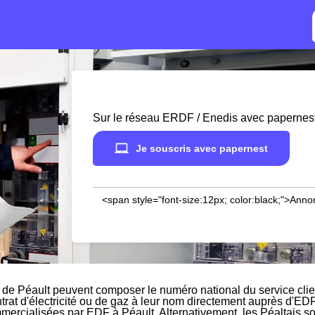
Sur le réseau ERDF / Enedis avec papernes
Je souscris avec papernest
<span style="font-size:12px; color:black;">Anno
 de Péault peuvent composer le numéro national du service cli
ntrat d'électricité ou de gaz à leur nom directement auprès d'EDF
mmercialisées par EDF à Péault. Alternativement, les Péaltais sou