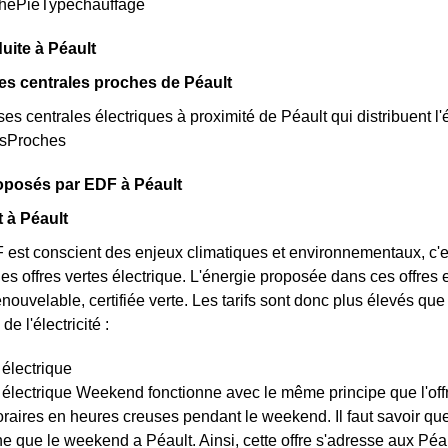
aphePieTypechauffage
uite à Péault
es centrales proches de Péault
rses centrales électriques à proximité de Péault qui distribuent l'é
esProches
roposés par EDF à Péault
t à Péault
 est conscient des enjeux climatiques et environnementaux, c'e
 des offres vertes électrique. L'énergie proposée dans ces offre
renouvelable, certifiée verte. Les tarifs sont donc plus élevés que 
de l'électricité :
 électrique
t électrique Weekend fonctionne avec le même principe que l'off
raires en heures creuses pendant le weekend. Il faut savoir que l
e que le weekend a Péault. Ainsi, cette offre s'adresse aux Péa