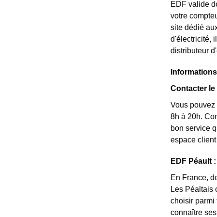
EDF valide do
votre compteu
site dédié aux
d'électricité
distributeur d
Informations
Contacter le
Vous pouvez c
8h à 20h. Com
bon service q
espace client
EDF Péault :
En France, dep
Les Péaltais 
choisir parmi
connaître ses