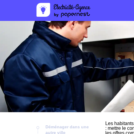
Les habitants
Déménager dans une
: mettre le co
autre ville
les offres co