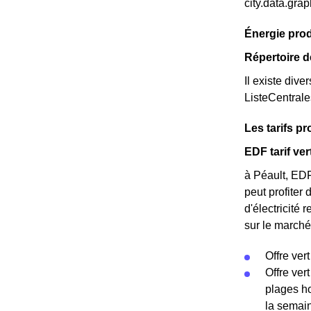
city.data.gr
Énergie prod
Répertoire d
Il existe dive
ListeCentral
Les tarifs p
EDF tarif ver
à Péault, EDF
peut profiter
d'électricité 
sur le marché 
Offre vert
Offre ver
plages ho
la semain