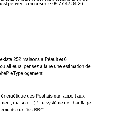
rnest peuvent composer le 09 77 42 34 26.
 existe 252 maisons à Péault et 6
 ailleurs, pensez à faire une estimation de
graphePieTypelogement
e énergétique des Péaltais par rapport aux
tement, maison, ...) * Le système de chauffage
gements certifiés BBC.