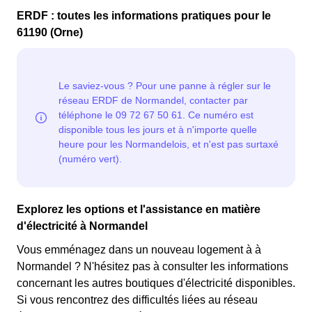
Cette option n'est plus disponible et concerne
permettant ainsi de réduire sa facture d'électricité en
ERDF : toutes les informations pratiques pour le
uniquement les clients Normandelois qui l'avaient
faisant attention à sa consommation en à Normandel.
61190 (Orne)
choisie avant 1998. Elle implique deux tarifs : pendant
Ce tarif est proposé par la plupart des fournisseurs
22 jours, le prix de l'électricité est multiplié par quatre,
d'électricité en France et est accessible aux
tandis que les autres jours de l'année, le prix est réduit
Normandelois éligibles. 💡🏠
de 20% par rapport au tarif normal en à Normandel. ⚡💸
Explorez les options et l'assistance en matière
d'électricité à Normandel
Vous emménagez dans un nouveau logement à à
Normandel ? N'hésitez pas à consulter les informations
concernant les autres boutiques d'électricité disponibles.
Si vous rencontrez des difficultés liées au réseau