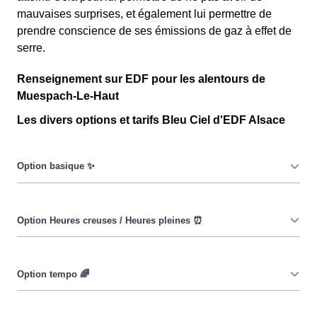
mauvaises surprises, et également lui permettre de
prendre conscience de ses émissions de gaz à effet de
serre.
Renseignement sur EDF pour les alentours de
Muespach-Le-Haut
Les divers options et tarifs Bleu Ciel d'EDF Alsace
Le prix du KiloWatt heure est fixe : il ne dépend ni de la
date, ni de l'heure, que ce soit en à Muespach-Le-Haut
ou ailleurs. 💡
Pendant les heures creuses (8h/jour), le prix facturé en à
Muespach-Le-Haut est réduit. ⚡
Cette option vise à encourager les consommateurs