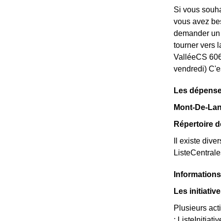
Si vous souha
vous avez beso
demander un *
tourner vers 
ValléeCS 606
vendredi) C'e
Les dépense
Mont-De-Lans
Répertoire 
Il existe dive
ListeCentral
Information
Les initiati
Plusieurs act
: ListeInitiati