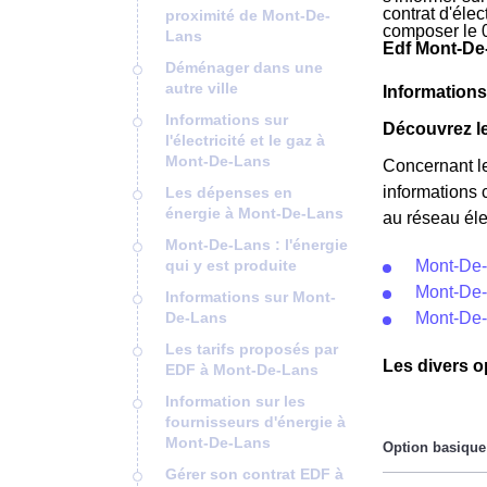
contrat d'éle
proximité de Mont-De-
composer le 
Lans
Edf Mont-De
Déménager dans une
autre ville
Informations
Informations sur
Découvrez le
l'électricité et le gaz à
Mont-De-Lans
Concernant l
informations 
Les dépenses en
énergie à Mont-De-Lans
au réseau éle
Mont-De-Lans : l'énergie
qui y est produite
Mont-De-
Mont-De-
Informations sur Mont-
De-Lans
Mont-De-
Les tarifs proposés par
Les divers o
EDF à Mont-De-Lans
Information sur les
fournisseurs d'énergie à
Mont-De-Lans
Gérer son contrat EDF à