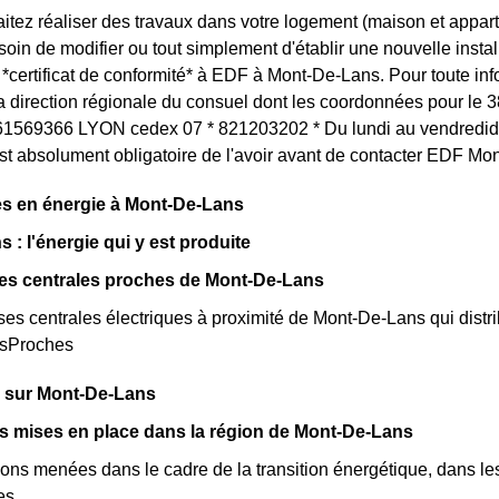
itez réaliser des travaux dans votre logement (maison et appa
in de modifier ou tout simplement d'établir une nouvelle installa
certificat de conformité* à EDF à Mont-De-Lans. Pour toute in
la direction régionale du consuel dont les coordonnées pour le 3
1569366 LYON cedex 07 * 821203202 * Du lundi au vendredide
st absolument obligatoire de l'avoir avant de contacter EDF Mo
s en énergie à Mont-De-Lans
 : l'énergie qui y est produite
des centrales proches de Mont-De-Lans
rses centrales électriques à proximité de Mont-De-Lans qui distrib
esProches
s sur Mont-De-Lans
ves mises en place dans la région de Mont-De-Lans
ions menées dans le cadre de la transition énergétique, dans le
ves