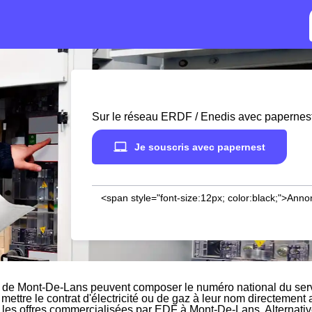
Sur le réseau ERDF / Enedis avec papernes
Je souscris avec papernest
<span style="font-size:12px; color:black;">Anno
s de Mont-De-Lans peuvent composer le numéro national du serv
 mettre le contrat d'électricité ou de gaz à leur nom directement
r les offres commercialisées par EDF à Mont-De-Lans. Alternative