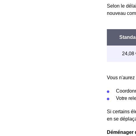
Selon le déla
nouveau comp
Vous n'aurez 
Coordonn
Votre re
Si certains é
en se déplaça
Déménager da