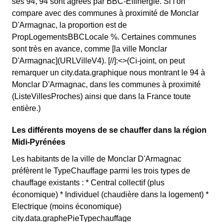
ses 94, 94 sont agréés par BBC-Effinergie. Si l'on
compare avec des communes à proximité de Monclar
D'Armagnac, la proportion est de
PropLogementsBBCLocale %. Certaines communes
sont très en avance, comme [la ville Monclar
D'Armagnac](URLVilleV4). [//]:<>(Ci-joint, on peut
remarquer un city.data.graphique nous montrant le 94 à
Monclar D'Armagnac, dans les communes à proximité
(ListeVillesProches) ainsi que dans la France toute
entière.)
Les différents moyens de se chauffer dans la région
Midi-Pyrénées
Les habitants de la ville de Monclar D'Armagnac
préfèrent le TypeChauffage parmi les trois types de
chauffage existants : * Central collectif (plus
économique) * Individuel (chaudière dans la logement) *
Electrique (moins économique)
city.data.graphePieTypechauffage