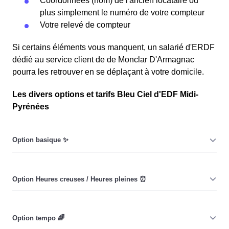
Coordonnées (nom) de l'ancien locataire ou
plus simplement le numéro de votre compteur
Votre relevé de compteur
Si certains éléments vous manquent, un salarié d'ERDF
dédié au service client de de Monclar D'Armagnac
pourra les retrouver en se déplaçant à votre domicile.
Les divers options et tarifs Bleu Ciel d'EDF Midi-
Pyrénées
Le prix du KiloWatt heure est fixe : il ne dépend ni de la
date, ni de l'heure, que ce soit en à Monclar D'Armagnac
ou ailleurs. 💡
Pendant les heures creuses (8h/jour), le prix facturé en à
Monclar D'Armagnac est réduit. ⚡