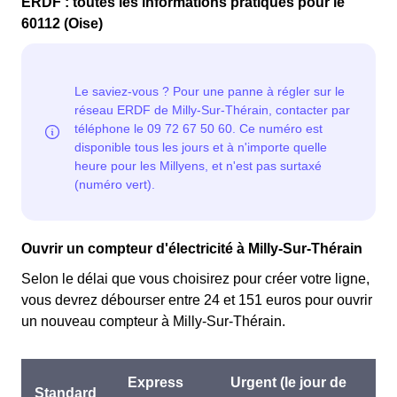
KWh de chaque mois sont moins chers, et permettent
ERDF : toutes les informations pratiques pour le
clients Millyens l'ayant choisie avant 1998. Elle
ainsi de réduire sa facture d'électricité si l'on fait
60112 (Oise)
différencie deux tarifs : pendant 22 jours le prix de
attention à sa consommation à Milly-Sur-Thérain. Ce
l'électricité est quatre fois plus cher, tandis que tous les
tarif existe chez la plupart des fournisseurs d'électricité
autres jours de l'année, le prix est 20% moins cher par
de France et est disponible pour les Millyens éligibles.
rapport au tarif normal à Milly-Sur-Thérain. ⚡💸
💡🏠
Ouvrir un compteur d'électricité à Milly-Sur-Thérain
Selon le délai que vous choisirez pour créer votre ligne,
vous devrez débourser entre 24 et 151 euros pour ouvrir
un nouveau compteur à Milly-Sur-Thérain.