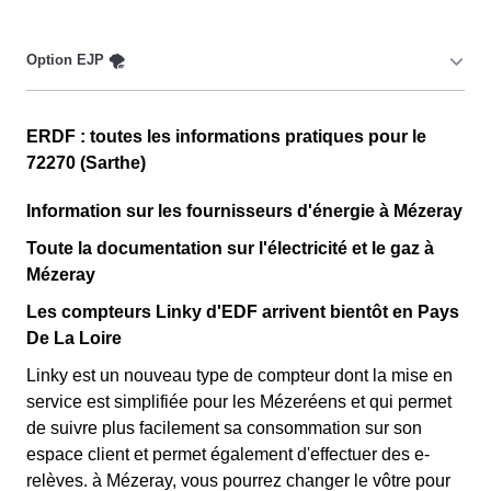
🔋
Ce tarif n'est pas disponible pour tous, mais seulement
pour les consommateurs Mézeréens couverts par la
CMU, Couverture Maladie Universelle. Avec ce tarif, les
100 premiers KWh de chaque mois sont moins chers,
Cette option n'est plus disponible et concerne
permettant ainsi de réduire sa facture d'électricité en
ERDF : toutes les informations pratiques pour le
uniquement les clients Mézeréens qui l'avaient choisie
faisant attention à sa consommation en à Mézeray. Ce
72270 (Sarthe)
avant 1998. Elle implique deux tarifs : pendant 22 jours,
tarif est proposé par la plupart des fournisseurs
le prix de l'électricité est multiplié par quatre, tandis que
Information sur les fournisseurs d'énergie à Mézeray
d'électricité en France et est accessible aux Mézeréens
les autres jours de l'année, le prix est réduit de 20% par
éligibles. 💡🏠
Toute la documentation sur l'électricité et le gaz à
rapport au tarif normal en à Mézeray. ⚡💸
Mézeray
Les compteurs Linky d'EDF arrivent bientôt en Pays
De La Loire
Linky est un nouveau type de compteur dont la mise en
service est simplifiée pour les Mézeréens et qui permet
de suivre plus facilement sa consommation sur son
espace client et permet également d'effectuer des e-
relèves. à Mézeray, vous pourrez changer le vôtre pour