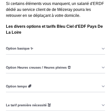
Si certains éléments vous manquent, un salarié d'ERDF
dédié au service client de de Mézeray pourra les
retrouver en se déplaçant à votre domicile.
Les divers options et tarifs Bleu Ciel d'EDF Pays De
La Loire
Le prix du KiloWatt heure est fixe : il ne dépend ni de la
date, ni de l'heure, que ce soit en à Mézeray ou ailleurs.
💡
Pendant les heures creuses (8h/jour), le prix facturé en à
Mézeray est réduit. ⚡
Cette option vise à encourager les consommateurs
Mézeréens à réduire leur consommation pendant 65
jours par an, lorsque le prix du kiloWatt est plus élevé. 💡