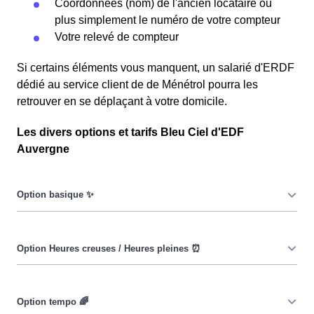
Coordonnées (nom) de l'ancien locataire ou
plus simplement le numéro de votre compteur
Votre relevé de compteur
Si certains éléments vous manquent, un salarié d'ERDF
dédié au service client de de Ménétrol pourra les
retrouver en se déplaçant à votre domicile.
Les divers options et tarifs Bleu Ciel d'EDF
Auvergne
Le prix du KiloWatt heure est fixe : il ne dépend ni de la
date, ni de l'heure, que ce soit en à Ménétrol ou ailleurs.
💡
Pendant les heures creuses (8h/jour), le prix facturé en à
Ménétrol est réduit. ⚡