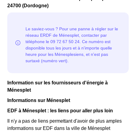
uniquement les clients Ménesplesiens qui l'avaient
faisant attention à sa consommation en à Ménesplet. Ce
24700 (Dordogne)
choisie avant 1998. Elle implique deux tarifs : pendant
tarif est proposé par la plupart des fournisseurs
22 jours, le prix de l'électricité est multiplié par quatre,
d'électricité en France et est accessible aux
tandis que les autres jours de l'année, le prix est réduit
Ménesplesiens éligibles. 💡🏠
de 20% par rapport au tarif normal en à Ménesplet. ⚡💸
Information sur les fournisseurs d'énergie à
Ménesplet
Informations sur Ménesplet
EDF à Ménesplet : les liens pour aller plus loin
Il n'y a pas de liens permettant d'avoir de plus amples
informations sur EDF dans la ville de Ménesplet