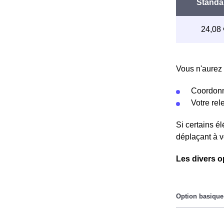
Vous n'aurez 
Coordonn
Votre re
Si certains é
déplaçant à v
Les divers o
Le prix du Kil