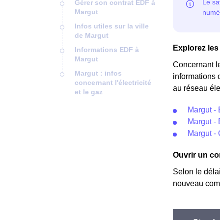
Gérer son contrat EDF à
Margut
Infos utiles sur la ville
de Margut
Explorez les 
Informations EDF à
Margut
Concernant l
Margut : infos
informations 
concernant l'électricité
au réseau éle
et le gaz
Margut -
Margut - 
Margut - 
Ouvrir un co
Selon le déla
nouveau comp