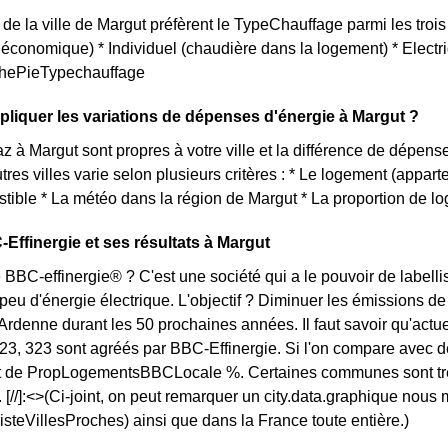
 de la ville de Margut préfèrent le TypeChauffage parmi les trois
us économique) * Individuel (chaudière dans la logement) * Elec
aphePieTypechauffage
iquer les variations de dépenses d'énergie à Margut ?
az à Margut sont propres à votre ville et la différence de dépen
tres villes varie selon plusieurs critères : * Le logement (appar
tible * La météo dans la région de Margut * La proportion de l
-Effinergie et ses résultats à Margut
 BBC-effinergie® ? C'est une société qui a le pouvoir de labellis
u d'énergie électrique. L'objectif ? Diminuer les émissions de 
enne durant les 50 prochaines années. Il faut savoir qu'actuel
23, 323 sont agréés par BBC-Effinergie. Si l'on compare avec 
st de PropLogementsBBCLocale %. Certaines communes sont très
 [//]:<>(Ci-joint, on peut remarquer un city.data.graphique nou
ListeVillesProches) ainsi que dans la France toute entière.)