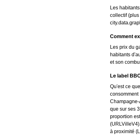
Les habitants
collectif (pl
city.data.gr
Comment expl
Les prix du g
habitants d'au
et son combus
Le label BBC
Qu'est ce que
consomment pe
Champagne-Ard
que sur ses 3
proportion e
(URLVilleV4).
à proximité (