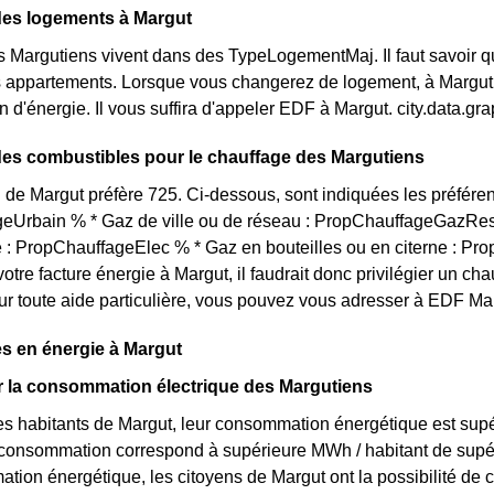
des logements à Margut
s Margutiens vivent dans des TypeLogementMaj. Il faut savoir qu
appartements. Lorsque vous changerez de logement, à Margut ou
d'énergie. Il vous suffira d'appeler EDF à Margut. city.data.
des combustibles pour le chauffage des Margutiens
 de Margut préfère 725. Ci-dessous, sont indiquées les préféren
eUrbain % * Gaz de ville ou de réseau : PropChauffageGazRes
té : PropChauffageElec % * Gaz en bouteilles ou en citerne : Pr
votre facture énergie à Margut, il faudrait donc privilégier un
ur toute aide particulière, vous pouvez vous adresser à EDF Mar
s en énergie à Margut
ur la consommation électrique des Margutiens
s habitants de Margut, leur consommation énergétique est supér
r consommation correspond à supérieure MWh / habitant de supé
tion énergétique, les citoyens de Margut ont la possibilité de 