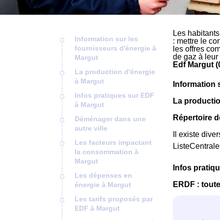
Les habitants
Information sur les
: mettre le co
fournisseurs d'énergie à
les offres co
de gaz à leur
Margut
Edf Margut (
La production d'énergie
à Margut
Information 
Infos pratiques sur EDF
La productio
à Margut
Répertoire d
Déménager dans une
autre ville
Il existe dive
Les facteurs impactant
ListeCentral
la consommation à
Margut
Infos pratiq
Les dépenses en
ERDF : toute
énergie à Margut
Les tarifs proposés par
EDF à Margut