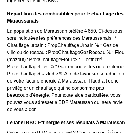
logements certifiés BBC.
Répartition des combustibles pour le chauffage des
Maraussanais
La population de Maraussan préfère 4 650. Ci-dessous,
sont indiquées les préférences des Maraussanais : *
Chauffage urbain : PropChauffageUrbain % * Gaz de
ville ou de réseau : PropChauffageGazReseau % * Fioul
(mazout) : PropChauffageFioul % * Electricité :
PropChauffageElec % * Gaz en bouteilles ou en citerne :
PropChauffageGazIndiv % Afin de favoriser la réduction
de votre facture énergie à Maraussan, il faudrait donc
privilégier un chauffage qui ne consomme pas
beaucoup d'énergie. Pour toute aide particulière, vous
pouvez vous adresser à EDF Maraussan qui sera ravie
de vous aider.
Le label BBC-Effinergie et ses résultats à Maraussan
Qu'est ce que BBC-effinergie® ? C'est une société qui a