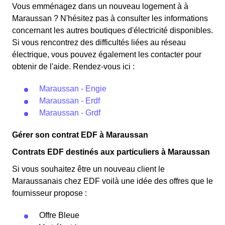
Ce tarif est proposé par la plupart des fournisseurs
22 jours, le prix de l'électricité est multiplié par quatre,
Vous emménagez dans un nouveau logement à à
d'électricité en France et est accessible aux
tandis que les autres jours de l'année, le prix est réduit
Maraussan ? N'hésitez pas à consulter les informations
Maraussanais éligibles. 💡🏠
de 20% par rapport au tarif normal en à Maraussan. ⚡💸
concernant les autres boutiques d'électricité disponibles.
Si vous rencontrez des difficultés liées au réseau
électrique, vous pouvez également les contacter pour
obtenir de l'aide. Rendez-vous ici :
Maraussan - Engie
Maraussan - Erdf
Maraussan - Grdf
Gérer son contrat EDF à Maraussan
Contrats EDF destinés aux particuliers à Maraussan
Si vous souhaitez être un nouveau client le
Maraussanais chez EDF voilà une idée des offres que le
fournisseur propose :
Offre Bleue