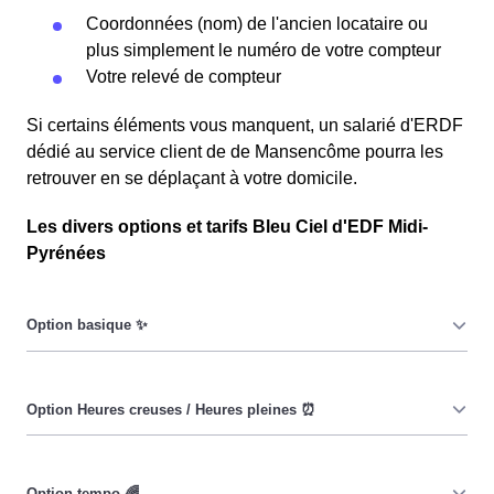
Coordonnées (nom) de l'ancien locataire ou
plus simplement le numéro de votre compteur
Votre relevé de compteur
Si certains éléments vous manquent, un salarié d'ERDF
dédié au service client de de Mansencôme pourra les
retrouver en se déplaçant à votre domicile.
Les divers options et tarifs Bleu Ciel d'EDF Midi-
Pyrénées
Le prix du KiloWatt heure est fixe : il ne dépend ni de la
date, ni de l'heure, que ce soit en à Mansencôme ou
ailleurs. 💡
Pendant les heures creuses (8h/jour), le prix facturé en à
Mansencôme est réduit. ⚡