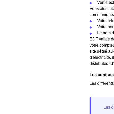
Vert élec
Vous êtes int
communiquez c
Votre rel
Votre no
Le nom d
EDF valide do
votre compteu
site dédié au
d'électricité
distributeur d
Les contrats
Les différent