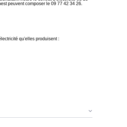
rnest peuvent composer le 09 77 42 34 26.
lectricité qu'elles produisent :
e ce soit à Lyon 9 ou ailleurs. 💡