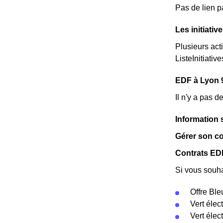
Pas de lien p
Les initiati
Plusieurs act
ListeInitiative
EDF à Lyon 9 
Il n'y a pas 
Information 
Gérer son co
Contrats EDF
Si vous souha
Offre Ble
Vert élec
Vert éle