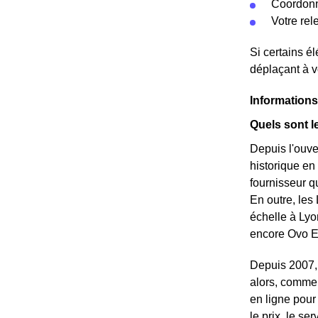
Coordonn
Votre re
Si certains é
déplaçant à v
Information
Quels sont l
Depuis l'ouve
historique en
fournisseur qu
En outre, les 
échelle à Lyo
encore Ovo En
Depuis 2007, 
alors, commen
en ligne pour
le prix, le se