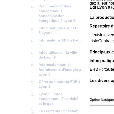
gaz à leur no
Principaux chiffres
Edf Lyon 9 (
concernant la
consommation
La productio
énergétique à Lyon 9
Répertoire d
Infos pratiques sur EDF
à Lyon 9
Il existe dive
Informations EDF à Lyon
ListeCentral
9
Principaux c
Infos utiles sur la ville
de Lyon 9
Infos pratiq
Information sur les
ERDF : toute
fournisseurs d'énergie à
Lyon 9
Les divers o
Gérer son contrat EDF à
Lyon 9
Lyon 9 : infos
concernant l'électricité
et le gaz
Les facteurs impactant
Le prix du Kil