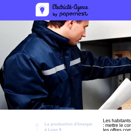
Les habitants
La production d'énergie
: mettre le co
à Lyon 9
les offres co