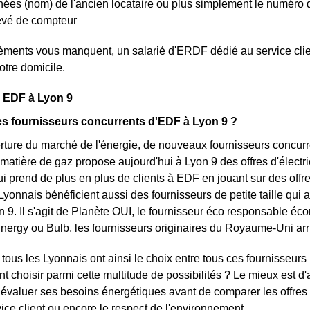
ées (nom) de l'ancien locataire ou plus simplement le numéro 
levé de compteur
léments vous manquent, un salarié d'ERDF dédié au service clie
otre domicile.
s EDF à Lyon 9
es fournisseurs concurrents d'EDF à Lyon 9 ?
rture du marché de l'énergie, de nouveaux fournisseurs concurre
 matière de gaz propose aujourd'hui à Lyon 9 des offres d'électric
i prend de plus en plus de clients à EDF en jouant sur des offres 
Lyonnais bénéficient aussi des fournisseurs de petite taille qui ar
n 9. Il s'agit de Planète OUI, le fournisseur éco responsable éco
ergy ou Bulb, les fournisseurs originaires du Royaume-Uni arr
tous les Lyonnais ont ainsi le choix entre tous ces fournisseurs
t choisir parmi cette multitude de possibilités ? Le mieux est 
 évaluer ses besoins énergétiques avant de comparer les offres
rvice client ou encore le respect de l'environnement.