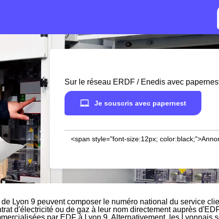
Sur le réseau ERDF / Enedis avec papernes
Je souscris avec papernest
<span style="font-size:12px; color:black;">Anno
 de Lyon 9 peuvent composer le numéro national du service cli
ntrat d'électricité ou de gaz à leur nom directement auprès d'EDF
mmercialisées par EDF à Lyon 9. Alternativement, les Lyonnais sou