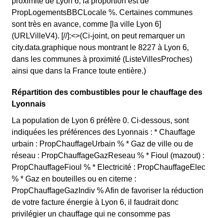
proximité de Lyon 6, la proportion est de
PropLogementsBBCLocale %. Certaines communes
sont très en avance, comme [la ville Lyon 6]
(URLVilleV4). [//]:<>(Ci-joint, on peut remarquer un
city.data.graphique nous montrant le 8227 à Lyon 6,
dans les communes à proximité (ListeVillesProches)
ainsi que dans la France toute entière.)
Répartition des combustibles pour le chauffage des
Lyonnais
La population de Lyon 6 préfère 0. Ci-dessous, sont
indiquées les préférences des Lyonnais : * Chauffage
urbain : PropChauffageUrbain % * Gaz de ville ou de
réseau : PropChauffageGazReseau % * Fioul (mazout) :
PropChauffageFioul % * Electricité : PropChauffageElec
% * Gaz en bouteilles ou en citerne :
PropChauffageGazIndiv % Afin de favoriser la réduction
de votre facture énergie à Lyon 6, il faudrait donc
privilégier un chauffage qui ne consomme pas