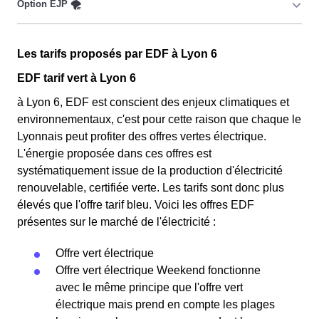
uniquement pour les consommateurs Lyonnais qui sont
couverts par la CMU, acronyme qui signifie Couverture
Maladie Universelle. Avec ce tarif, les 100 premiers
Cette option n'est plus disponible et ne concerne que les
KWh de chaque mois sont moins chers, et permettent
Les tarifs proposés par EDF à Lyon 6
clients Lyonnais l'ayant choisie avant 1998. Elle
ainsi de réduire sa facture d'électricité si l'on fait
différencie deux tarifs : pendant 22 jours le prix de
EDF tarif vert à Lyon 6
attention à sa consommation à Lyon 6. Ce tarif existe
l'électricité est quatre fois plus cher, tandis que tous les
à Lyon 6, EDF est conscient des enjeux climatiques et
chez la plupart des fournisseurs d'électricité de France
autres jours de l'année, le prix est 20% moins cher par
environnementaux, c'est pour cette raison que chaque le
et est disponible pour les Lyonnais éligibles. 💡🏠
rapport au tarif normal à Lyon 6. ⚡💸
Lyonnais peut profiter des offres vertes électrique.
L'énergie proposée dans ces offres est
systématiquement issue de la production d'électricité
renouvelable, certifiée verte. Les tarifs sont donc plus
élevés que l'offre tarif bleu. Voici les offres EDF
présentes sur le marché de l'électricité :
Offre vert électrique
Offre vert électrique Weekend fonctionne
avec le même principe que l'offre vert
électrique mais prend en compte les plages