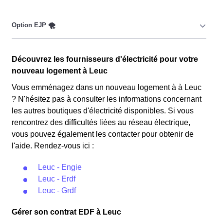
Ce tarif n'est pas disponible pour tous, mais seulement
pour les consommateurs Leucois couverts par la CMU,
Couverture Maladie Universelle. Avec ce tarif, les 100
premiers KWh de chaque mois sont moins chers,
Cette option n'est plus disponible et concerne
permettant ainsi de réduire sa facture d'électricité en
Découvrez les fournisseurs d'électricité pour votre
uniquement les clients Leucois qui l'avaient choisie
faisant attention à sa consommation en à Leuc. Ce tarif
nouveau logement à Leuc
avant 1998. Elle implique deux tarifs : pendant 22 jours,
est proposé par la plupart des fournisseurs d'électricité
le prix de l'électricité est multiplié par quatre, tandis que
Vous emménagez dans un nouveau logement à à Leuc
en France et est accessible aux Leucois éligibles. 💡🏠
les autres jours de l'année, le prix est réduit de 20% par
? N'hésitez pas à consulter les informations concernant
rapport au tarif normal en à Leuc. ⚡💸
les autres boutiques d'électricité disponibles. Si vous
rencontrez des difficultés liées au réseau électrique,
vous pouvez également les contacter pour obtenir de
l'aide. Rendez-vous ici :
Leuc - Engie
Leuc - Erdf
Leuc - Grdf
Gérer son contrat EDF à Leuc