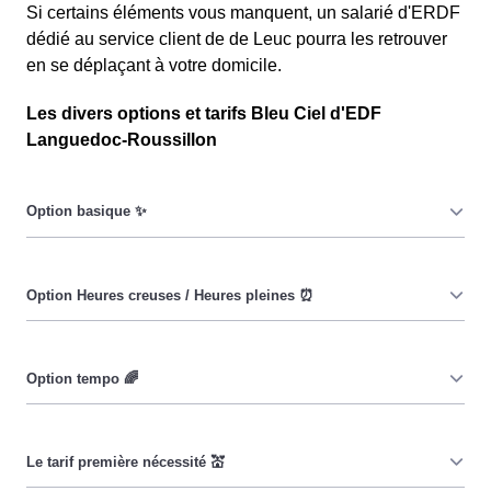
Si certains éléments vous manquent, un salarié d'ERDF
dédié au service client de de Leuc pourra les retrouver
en se déplaçant à votre domicile.
Les divers options et tarifs Bleu Ciel d'EDF
Languedoc-Roussillon
Le prix du KiloWatt heure est fixe : il ne dépend ni de la
date, ni de l'heure, que ce soit en à Leuc ou ailleurs. 💡
Pendant les heures creuses (8h/jour), le prix facturé en à
Leuc est réduit. ⚡
Cette option vise à encourager les consommateurs
Leucois à réduire leur consommation pendant 65 jours
par an, lorsque le prix du kiloWatt est plus élevé. 💡🔋