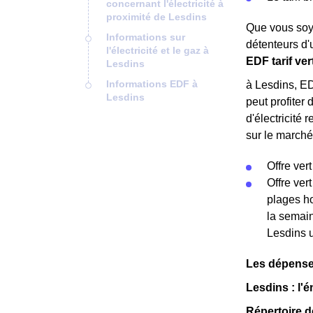
concernant l'électricité à
proximité de Lesdins
Que vous soye
Informations sur
détenteurs d'
l'électricité et le gaz à
EDF tarif ver
Lesdins
Informations EDF à
à Lesdins, ED
Lesdins
peut profiter
d'électricité 
sur le marché 
Offre vert
Offre ver
plages ho
la semain
Lesdins 
Les dépense
Lesdins : l'é
Répertoire d