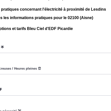
 pratiques concernant l'électricité à proximité de Lesdins
s les informations pratiques pour le 02100 (Aisne)
tions et tarifs Bleu Ciel d'EDF Picardie
oWatt heure est fixe : il ne dépend ni de la date, ni de l'heure, q
eures creuses (8h/jour), le prix facturé à Lesdins est moindre. ⚡
a pour objectif d'inciter les consommateurs Lesdinois à réduire
s le prix du kiloWatt est important. 💡🔋