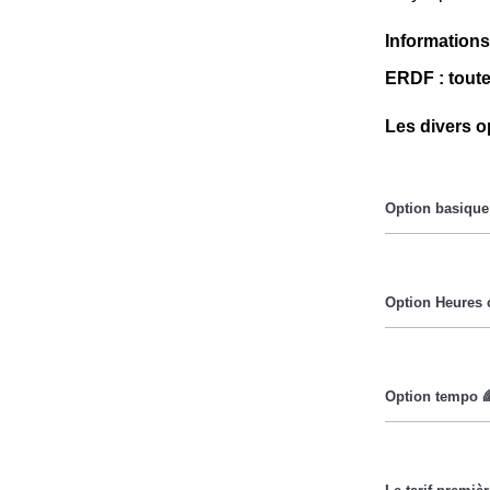
Informations
ERDF : toute
Les divers op
Le prix du Kil
Pendant les h
Cette option 
durant lesquel