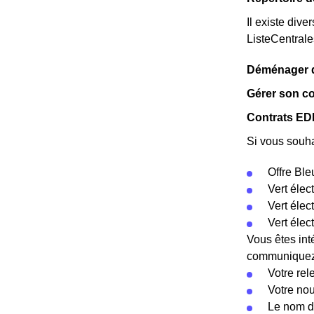
Il existe dive
ListeCentral
Déménager da
Gérer son co
Contrats EDF
Si vous souha
Offre Ble
Vert élec
Vert éle
Vert élec
Vous êtes int
communiquez c
Votre rel
Votre no
Le nom d