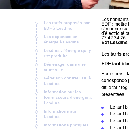
Les habitants
Les tarifs proposés par
EDF : mettre 
EDF à Lesdins
s'informer su
d'électricité
Les dépenses en
77 42 34 26.
énergie à Lesdins
Edf Lesdins 
Lesdins : l'énergie qui y
Les tarifs p
est produite
EDF tarif bl
Déménager dans une
autre ville
Pour choisir l
Gérer son contrat EDF à
corresponde 
Lesdins
dit le tarif r
Information sur les
présentées :
fournisseurs d'énergie à
Lesdins
Le tarif 
Informations sur
Le tarif 
Lesdins
Le tarif 
Informations pratiques
Le tarif 