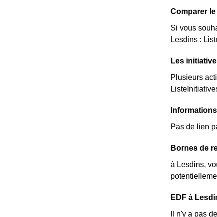
Comparer le 
Si vous souha
Lesdins : Lis
Les initiati
Plusieurs act
ListeInitiative
Information
Pas de lien p
Bornes de re
à Lesdins, vo
potentielleme
EDF à Lesdins
Il n'y a pas 