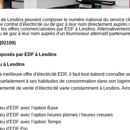
 de Lesdins peuvent composer le numéro national du service cl
le contrat d'électricité ou de gaz à leur nom directement auprès 
r les offres commercialisées par EDF à Lesdins. Alternativement,
 ou de gaz à leur nom auprès d'un fournisseur alternatif partena
(02100)
roposés par EDF à Lesdins
eu à Lesdins
a meilleure offre d'électricité EDF, il faut tout dabord connaître 
parfaitement à ses habitudes de consommation dans son logemen
églementé de vente d'électricité varie constamment à Lesdins. Ainsi
bleu d'EDF avec l'option Base
bleu d'EDF avec l'option heures pleines / heures creuses
bleu d'EDF avec l'option Tempo
bleu d'EDF Pro