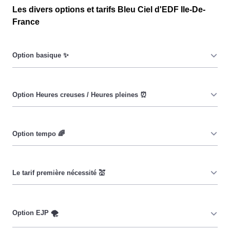
Les divers options et tarifs Bleu Ciel d'EDF Ile-De-
France
Le prix du KiloWatt heure est fixe : il ne dépend ni de la
date, ni de l'heure, que ce soit en aux Essarts-Le-Roi ou
ailleurs. 💡
Pendant les heures creuses (8h/jour), le prix facturé en
aux Essarts-Le-Roi est réduit. ⚡
Cette option vise à encourager les consommateurs
Essartois à réduire leur consommation pendant 65 jours
par an, lorsque le prix du kiloWatt est plus élevé. 💡🔋
Ce tarif n'est pas disponible pour tous, mais seulement
pour les consommateurs Essartois couverts par la CMU,
Couverture Maladie Universelle. Avec ce tarif, les 100