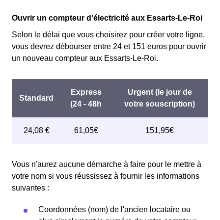
premiers KWh de chaque mois sont moins chers,
Cette option n'est plus disponible et concerne
permettant ainsi de réduire sa facture d'électricité en
Ouvrir un compteur d'électricité aux Essarts-Le-Roi
uniquement les clients Essartois qui l'avaient choisie
faisant attention à sa consommation en aux Essarts-Le-
avant 1998. Elle implique deux tarifs : pendant 22 jours,
Selon le délai que vous choisirez pour créer votre ligne,
Roi. Ce tarif est proposé par la plupart des fournisseurs
le prix de l'électricité est multiplié par quatre, tandis que
vous devrez débourser entre 24 et 151 euros pour ouvrir
d'électricité en France et est accessible aux Essartois
les autres jours de l'année, le prix est réduit de 20% par
un nouveau compteur aux Essarts-Le-Roi.
éligibles. 💡🏠
rapport au tarif normal en aux Essarts-Le-Roi. ⚡💸
Vous n'aurez aucune démarche à faire pour le mettre à
votre nom si vous réussissez à fournir les informations
suivantes :
Coordonnées (nom) de l'ancien locataire ou