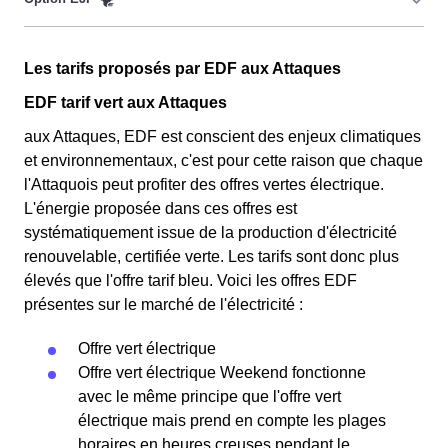
couverts par la CMU, acronyme qui signifie Couverture
Maladie Universelle. Avec ce tarif, les 100 premiers
Cette option n'est plus disponible et ne concerne que les
KWh de chaque mois sont moins chers, et permettent
Les tarifs proposés par EDF aux Attaques
clients Attaquois l'ayant choisie avant 1998. Elle
ainsi de réduire sa facture d'électricité si l'on fait
différencie deux tarifs : pendant 22 jours le prix de
EDF tarif vert aux Attaques
attention à sa consommation aux Attaques. Ce tarif
l'électricité est quatre fois plus cher, tandis que tous les
aux Attaques, EDF est conscient des enjeux climatiques
existe chez la plupart des fournisseurs d'électricité de
autres jours de l'année, le prix est 20% moins cher par
et environnementaux, c'est pour cette raison que chaque
France et est disponible pour les Attaquois éligibles. 💡
rapport au tarif normal aux Attaques. ⚡💸
l'Attaquois peut profiter des offres vertes électrique.
🏠
L'énergie proposée dans ces offres est
systématiquement issue de la production d'électricité
renouvelable, certifiée verte. Les tarifs sont donc plus
élevés que l'offre tarif bleu. Voici les offres EDF
présentes sur le marché de l'électricité :
Offre vert électrique
Offre vert électrique Weekend fonctionne
avec le même principe que l'offre vert
électrique mais prend en compte les plages
horaires en heures creuses pendant le