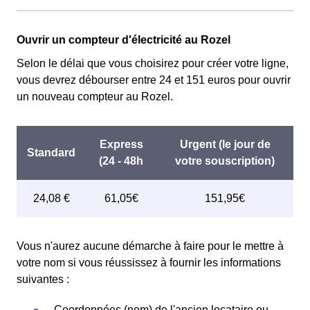
Couverture Maladie Universelle. Avec ce tarif, les 100
premiers KWh de chaque mois sont moins chers,
Cette option n'est plus disponible et concerne
permettant ainsi de réduire sa facture d'électricité en
Ouvrir un compteur d'électricité au Rozel
uniquement les clients Rozelais qui l'avaient choisie
faisant attention à sa consommation en au Rozel. Ce
avant 1998. Elle implique deux tarifs : pendant 22 jours,
Selon le délai que vous choisirez pour créer votre ligne,
tarif est proposé par la plupart des fournisseurs
le prix de l'électricité est multiplié par quatre, tandis que
vous devrez débourser entre 24 et 151 euros pour ouvrir
d'électricité en France et est accessible aux Rozelais
les autres jours de l'année, le prix est réduit de 20% par
un nouveau compteur au Rozel.
éligibles. 💡🏠
rapport au tarif normal en au Rozel. ⚡💸
Vous n'aurez aucune démarche à faire pour le mettre à
votre nom si vous réussissez à fournir les informations
suivantes :
Coordonnées (nom) de l'ancien locataire ou