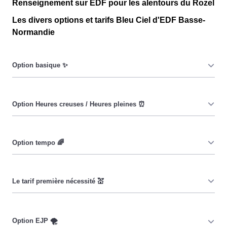
Renseignement sur EDF pour les alentours du Rozel
Les divers options et tarifs Bleu Ciel d'EDF Basse-
Normandie
Le prix du KiloWatt heure est fixe : il ne dépend ni de la
date, ni de l'heure, que ce soit en au Rozel ou ailleurs.
💡
Pendant les heures creuses (8h/jour), le prix facturé en
au Rozel est réduit. ⚡
Cette option vise à encourager les consommateurs
Rozelais à réduire leur consommation pendant 65 jours
par an, lorsque le prix du kiloWatt est plus élevé. 💡🔋
Ce tarif n'est pas disponible pour tous, mais seulement
pour les consommateurs Rozelais couverts par la CMU,