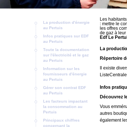
Les habitants
La production d'énergie
: mettre le co
au Pertuis
les offres co
de gaz à leur
Infos pratiques sur EDF
Edf Le Pertu
au Pertuis
La productio
Toute la documentation
sur l'électricité et le gaz
Répertoire d
au Pertuis
Il existe dive
Information sur les
fournisseurs d'énergie
ListeCentral
au Pertuis
Infos pratiq
Gérer son contrat EDF
au Pertuis
Découvrez le
Les facteurs impactant
Vous emménag
la consommation au
Pertuis
autres boutiq
également les
Principaux chiffres
concernant la