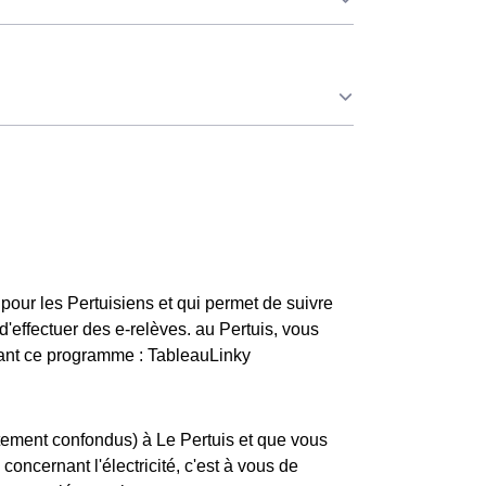
urs Pertuisiens couverts par la CMU,
ue mois sont moins chers, permettant ainsi de
ertuis. Ce tarif est proposé par la plupart des
s. 💡🏠
ens qui l'avaient choisie avant 1998. Elle
r quatre, tandis que les autres jours de l'année,
pour les Pertuisiens et qui permet de suivre
'effectuer des e-relèves. au Pertuis, vous
vant ce programme : TableauLinky
tement confondus) à Le Pertuis et que vous
concernant l'électricité, c'est à vous de