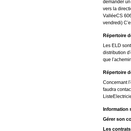
demander un *
vers la direc
ValléeCS 606
vendredi) C'e
Répertoire d
Les ELD sont 
distribution d
que l'achemin
Répertoire d
Concernant l'é
faudra contac
ListeElectric
Information 
Gérer son co
Les contrats