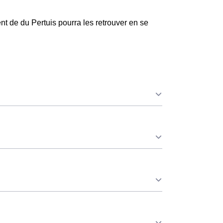
t de du Pertuis pourra les retrouver en se
ue ce soit en au Pertuis ou ailleurs. 💡
⚡
r consommation pendant 65 jours par an,