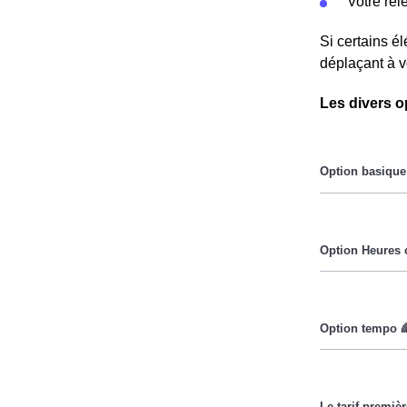
Votre re
Si certains é
déplaçant à v
Les divers o
Le prix du Kil
Pendant les he
Cette option 
lorsque le pri