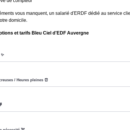
levé de compteur
léments vous manquent, un salarié d'ERDF dédié au service clien
otre domicile.
ptions et tarifs Bleu Ciel d'EDF Auvergne
oWatt heure est fixe : il ne dépend ni de la date, ni de l'heure, q
ures creuses (8h/jour), le prix facturé en au Pertuis est réduit. 
vise à encourager les consommateurs Pertuisiens à réduire leu
x du kiloWatt est plus élevé. 💡🔋