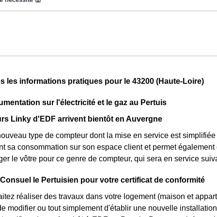
t pas disponible pour tous, mais seulement pour les consommate
ladie Universelle. Avec ce tarif, les 100 premiers KWh de chaq
ture d'électricité en faisant attention à sa consommation en au P
'électricité en France et est accessible aux Pertuisiens éligible
n'est plus disponible et concerne uniquement les clients Pertuisi
tarifs : pendant 22 jours, le prix de l'électricité est multiplié pa
s les informations pratiques pour le 43200 (Haute-Loire)
duit de 20% par rapport au tarif normal en au Pertuis. ⚡💸
mentation sur l'électricité et le gaz au Pertuis
s Linky d'EDF arrivent bientôt en Auvergne
nouveau type de compteur dont la mise en service est simplifiée 
nt sa consommation sur son espace client et permet également d
er le vôtre pour ce genre de compteur, qui sera en service sui
 Consuel le Pertuisien pour votre certificat de conformité
itez réaliser des travaux dans votre logement (maison et appar
 modifier ou tout simplement d'établir une nouvelle installation 