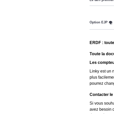
Ce tarif n'es
Couverture Ma
réduire sa fac
fournisseurs d
Cette option 
implique deux 
ERDF : toute
le prix est ré
Toute la docu
Les compteur
Linky est un 
plus facileme
pourrez chang
Contacter le
Si vous souha
avez besoin de