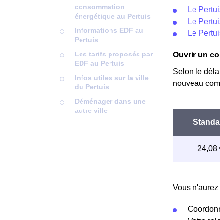
consommation
Le Pertui
énergétique au Pertuis
Le Pertui
Informations EDF au
Le Pertui
Pertuis
Les tarifs proposés par
Ouvrir un co
EDF au Pertuis
Selon le déla
Infos utiles sur la ville
nouveau comp
du Pertuis
Déménager dans une
autre ville
Vous n'aurez 
Coordonn