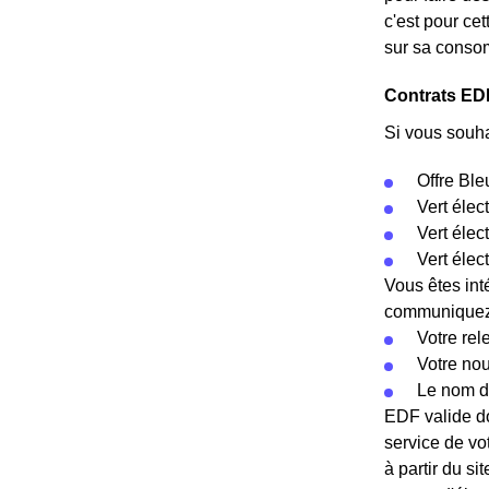
c'est pour ce
sur sa conso
Contrats EDF
Si vous souha
Offre Ble
Vert élec
Vert éle
Vert élec
Vous êtes int
communiquez c
Votre rel
Votre no
Le nom d
EDF valide do
service de vo
à partir du si